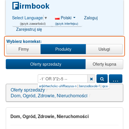
Polski
Zaloguj
Select Language
▼
(język interfejsu)
(język zawartości)
Zarejestruj się
Wybierz kontekst:
Firmy
Produkty
Usługi
Oferty sprzedaży
Oferty kupna
...
*2>5 --
|
79704-88-4
|
jwrjklrtwchckc-uhfffaoysa-n
|
benzodioxole-f
|
qxxcuxirbhsitd-uhfffaoys
Oferty sprzedaży
/
Dom, Ogród, Zdrowie, Nieruchomości
/
Dom, Ogród, Zdrowie, Nieruchomości