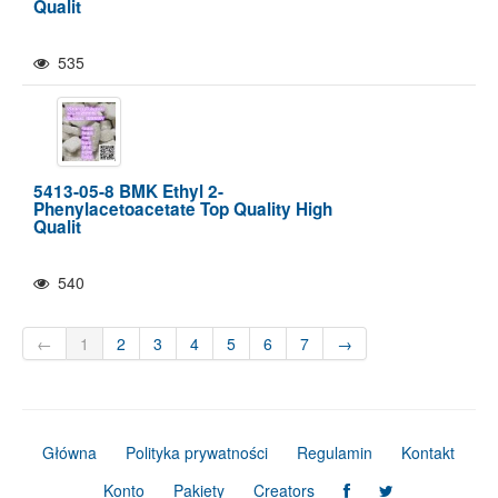
Qualit
535
5413-05-8 BMK Ethyl 2-
Phenylacetoacetate Top Quality High
Qualit
540
←
1
2
3
4
5
6
7
→
Główna
Polityka prywatności
Regulamin
Kontakt
Konto
Pakiety
Creators