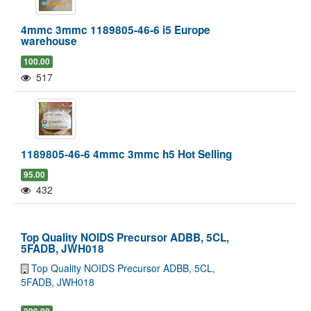
4mmc 3mmc 1189805-46-6 i5 Europe
warehouse
100.00
517
Pokaż/Ukryj mapę
Pokaż/Ukryj wszystkie
1189805-46-6 4mmc 3mmc h5 Hot Selling
95.00
432
Top Quality NOIDS Precursor ADBB, 5CL,
5FADB, JWH018
Top Quality NOIDS Precursor ADBB, 5CL,
5FADB, JWH018