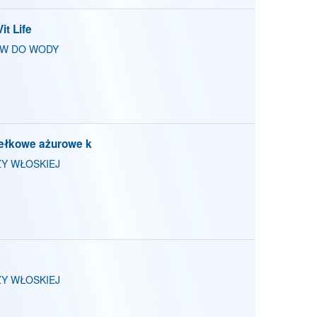
t Life
ÓW DO WODY
dełkowe ażurowe k
Y WŁOSKIEJ
Y WŁOSKIEJ