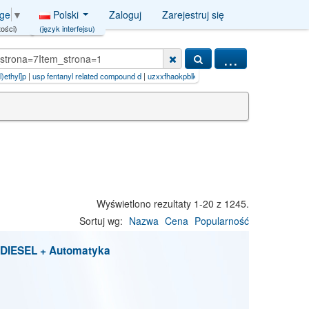
Polski
Zaloguj
Zarejestruj się
age
▼
(język interfejsu)
ości)
...
l related compound d
|
uzxxfhaokpblkj-gbnzrnlasa-n (hcl
|
lmyhuiqonuqtlb-uhfffaoysa-n
Wyświetlono rezultaty 1-20 z 1245.
Sortuj wg:
Nazwa
Cena
Popularność
 DIESEL + Automatyka