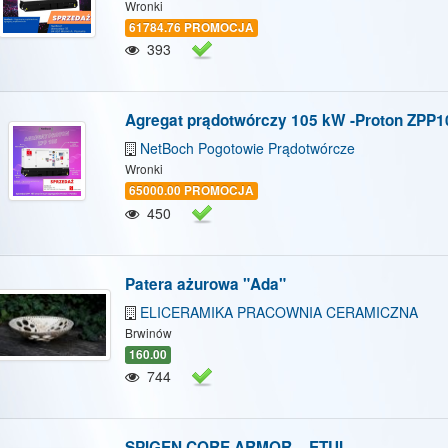
/Ukryj mapę
Pokaż/Ukryj wszystkie
Wronki
61784.76 PROMOCJA
393
Agregat prądotwórczy 105 kW -Proton ZPP
NetBoch Pogotowie Prądotwórcze
Wronki
65000.00 PROMOCJA
450
Patera ażurowa "Ada"
ELICERAMIKA PRACOWNIA CERAMICZNA
Brwinów
160.00
744
SPIGEN CORE ARMOR – ETUI