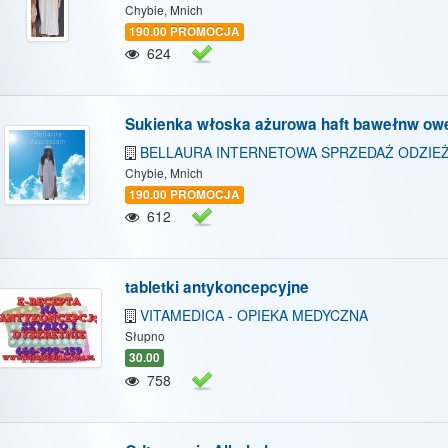
Chybie, Mnich
190.00 PROMOCJA
624
Sukienka włoska ażurowa haft bawełnw owe
BELLAURA INTERNETOWA SPRZEDAŻ ODZIEŻ
Chybie, Mnich
190.00 PROMOCJA
612
tabletki antykoncepcyjne
VITAMEDICA - OPIEKA MEDYCZNA
Słupno
30.00
758