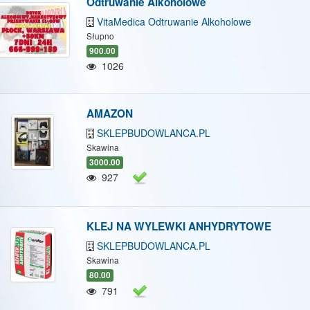
Odtruwanie Alkoholowe
VitaMedica Odtruwanie Alkoholowe
Słupno
900.00
1026
AMAZON
SKLEPBUDOWLANCA.PL
Skawina
3000.00
927
KLEJ NA WYLEWKI ANHYDRYTOWE
SKLEPBUDOWLANCA.PL
Skawina
80.00
791