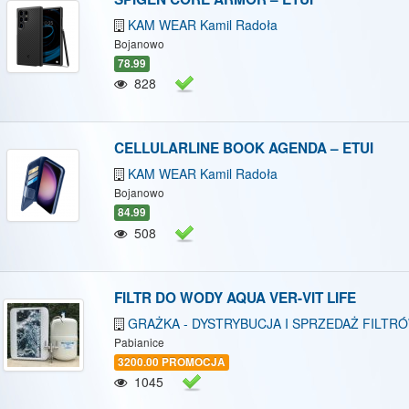
KAM WEAR Kamil Radoła
Bojanowo
78.99
828
CELLULARLINE BOOK AGENDA – ETUI
KAM WEAR Kamil Radoła
Bojanowo
84.99
508
FILTR DO WODY AQUA VER-VIT LIFE
GRAŻKA - DYSTRYBUCJA I SPRZEDAŻ FILTR
Pabianice
3200.00 PROMOCJA
1045