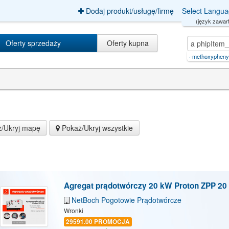
Dodaj produkt/usługę/firmę
Select Langu
(język zawart
Oferty sprzedaży
Oferty kupna
a phipItem_strona=7Item_strona=1
|
n-[1-[2-(4-methoxyphenyl)ethyl]p
|
usp fentany
/Ukryj mapę
Pokaż/Ukryj wszystkie
Agregat prądotwórczy 20 kW Proton ZPP 20
NetBoch Pogotowie Prądotwórcze
Wronki
29591.00 PROMOCJA