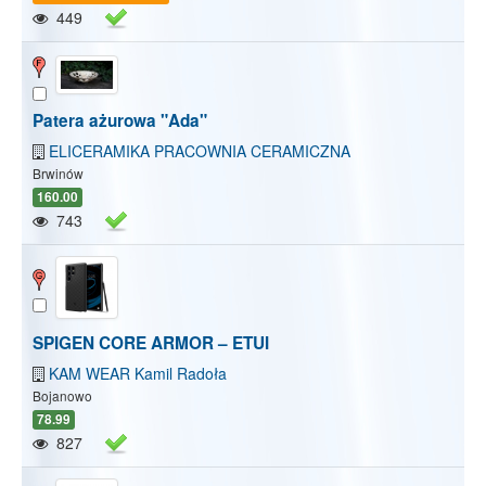
449
Patera ażurowa "Ada"
ELICERAMIKA PRACOWNIA CERAMICZNA
Brwinów
160.00
743
SPIGEN CORE ARMOR – ETUI
KAM WEAR Kamil Radoła
Bojanowo
78.99
827