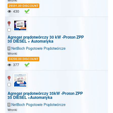
Wronki
29591.00 DISCOUNT
430
Agregat prądotwórczy 30 kW -Proton ZPP
30 DIESEL + Automatyka
NetBoch Pogotowie Prądotwórcze
Wronki
34200.00 DISCOUNT
377
Agregat prądotwórczy 35kW -Proton ZPP
35 DIESEL +Automatyka
NetBoch Pogotowie Prądotwórcze
Show/Hide map
Show/Hide all
Wronki