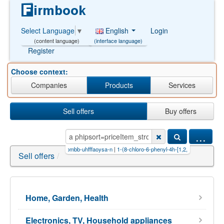
English
Login
Select Language
▼
(interface language)
(content language)
Register
Choose context:
Companies
Products
Services
Sell offers
Buy offers
...
yl]pi
|
dcdcwvrdpiombb-uhfffaoysa-n
|
1-(8-chloro-6-phenyl-4h-[1,2,4]t
|
80456-81-1Item_pa
Sell offers
/
Home, Garden, Health
Electronics, TV, Household appliances