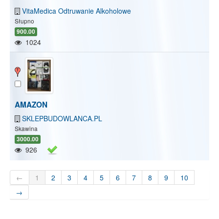
VitaMedica Odtruwanie Alkoholowe
Słupno
900.00
1024
AMAZON
SKLEPBUDOWLANCA.PL
Skawina
3000.00
926
←
1
2
3
4
5
6
7
8
9
10
→