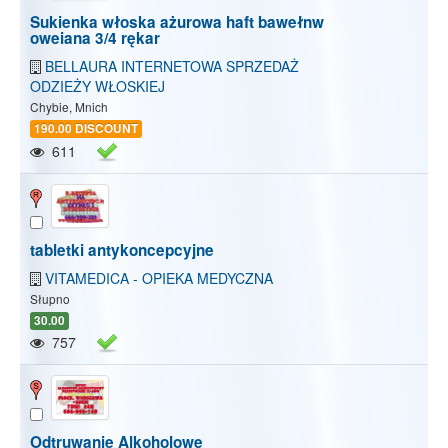
Sukienka włoska ażurowa haft bawełnw
oweiana 3/4 rękar
BELLAURA INTERNETOWA SPRZEDAŻ
ODZIEŻY WŁOSKIEJ
Chybie, Mnich
190.00 DISCOUNT
611
tabletki antykoncepcyjne
VITAMEDICA - OPIEKA MEDYCZNA
Słupno
30.00
757
Odtruwanie Alkoholowe