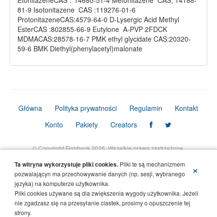
EtonitazeneCAS：14680-51-4 Metonitazene CAS; 14188-
81-9 Isotonitazene CAS :119276-01-6
ProtonitazeneCAS:4579-64-0 D-Lysergic Acid Methyl
EsterCAS :802855-66-9 Eutylone A-PVP 2FDCK
MDMACAS:28578-16-7 PMK ethyl glycidate CAS:20320-
59-6 BMK Diethyl(phenylacetyl)malonate
Główna
Polityka prywatności
Regulamin
Kontakt
Konto
Pakiety
Creators
© Copyright Firmbook 2026. Wszelkie prawa zastrzeżone.
Ta witryna wykorzystuje pliki cookies.
Pliki te są mechanizmem
×
pozwalającyn ma przechowywanie danych (np. sesji, wybranego
języka) na komputerze użytkownika.
Pliki cookies używane są dla zwiększenia wygody użytkownika. Jeżeli
nie zgadzasz się na przesyłanie ciastek, prosimy o opuszczenie tej
strony.