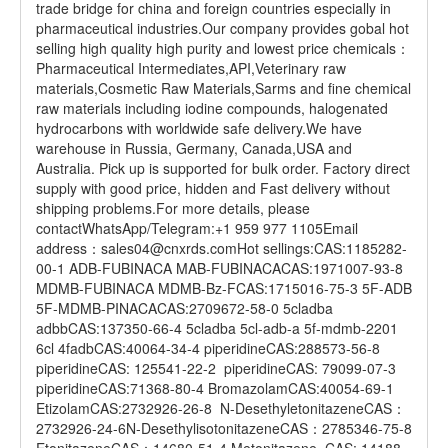
trade bridge for china and foreign countries especially in
pharmaceutical industries.Our company provides gobal hot
selling high quality high purity and lowest price chemicals：
Pharmaceutical Intermediates,API,Veterinary raw
materials,Cosmetic Raw Materials,Sarms and fine chemical
raw materials including iodine compounds, halogenated
hydrocarbons with worldwide safe delivery.We have
warehouse in Russia, Germany, Canada,USA and
Australia. Pick up is supported for bulk order. Factory direct
supply with good price, hidden and Fast delivery without
shipping problems.For more details, please
contactWhatsApp/Telegram:+1 959 977 1105Email
address：sales04@cnxrds.comHot sellings:CAS:1185282-
00-1 ADB-FUBINACA MAB-FUBINACACAS:1971007-93-8
MDMB-FUBINACA MDMB-Bz-FCAS:1715016-75-3 5F-ADB
5F-MDMB-PINACACAS:2709672-58-0 5cladba
adbbCAS:137350-66-4 5cladba 5cl-adb-a 5f-mdmb-2201
6cl 4fadbCAS:40064-34-4 piperidineCAS:288573-56-8
piperidineCAS: 125541-22-2 piperidineCAS: 79099-07-3
piperidineCAS:71368-80-4 BromazolamCAS:40054-69-1
EtizolamCAS:2732926-26-8 N-DesethyletonitazeneCAS：
2732926-24-6N-DesethylisotonitazeneCAS：2785346-75-8