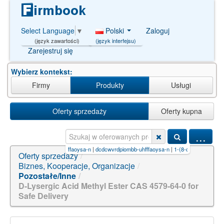
Polski
Zaloguj
Select Language
▼
(język interfejsu)
(język zawartości)
Zarejestruj się
Wybierz kontekst:
Firmy
Produkty
Usługi
Oferty sprzedaży
Oferty kupna
...
1=
|
bxyrbokvonzuil-uhfffaoysa-n
|
dcdcwvrdpiombb-uhfffaoysa-n
|
1-(8-chloro-6-phenyl-4h-[
Oferty sprzedaży
/
Biznes, Kooperacje, Organizacje
/
Pozostałe/Inne
/
D-Lysergic Acid Methyl Ester CAS 4579-64-0 for
Safe Delivery