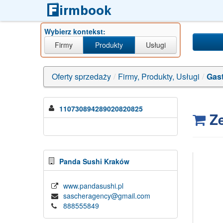
Wybierz kontekst:
Firmy
Produkty
Usługi
Oferty sprzedaży
/
Firmy, Produkty, Usługi
/
Gast
110730894289020820825
Ze
Panda Sushi Kraków
www.pandasushi.pl
sascheragency@gmail.com
888555849