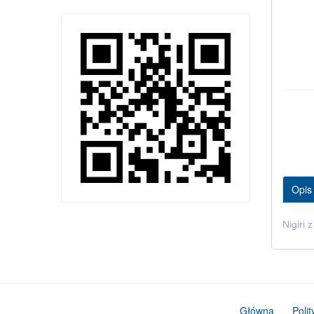
Opis
Nigiri 
Główna
Poli