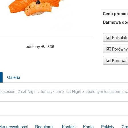
Cena promoc
Darmowa do
Kalkulato
odsłony
336
Porównyw
Kurs wal
Galeria
z łososiem 2 szt Nigiri z tuńczykiem 2 szt Nigiri z opalonym łososiem 2 s
tyka prywatności
Regulamin
Kontakt
Konto
Pakiety
Cre