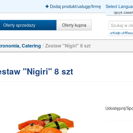
Dodaj produkt/usługę/firmę
Select Langu
(język zawart
Oferty sprzedaży
Oferty kupna
2-[(4-ethoxyphenyl)methyl]-n,n-d
|
mfgryvbztfuiqb-uhfffaoysa-n
ronomia, Catering
/
Zestaw "Nigiri" 8 szt
staw "Nigiri" 8 szt
Udostępnij/Spo