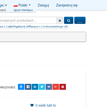
Polski
Zaloguj
Zarejestruj się
age
▼
(język interfejsu)
ości)
...
|
odpkhhgqkiyctj-uhfffaoysa-n
|
vvvkovyweokxgv-uhfffaoysa-n
|
odklfnzfpvqgeo-uhfffaoysa-
łeczności:
0
osób lubi to