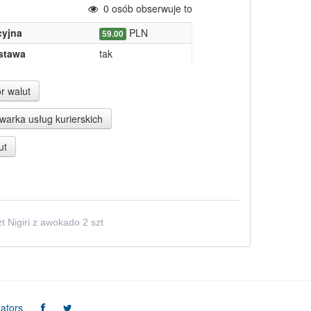
0
osób obserwuje to
yjna
PLN
59.00
stawa
tak
r walut
arka usług kurierskich
ut
zt Nigiri z awokado 2 szt
ators