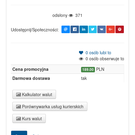
odsłony
371
Udostępnij/Społeczności:
0
osób lubi to
0
osób obserwuje to
Cena promocyjna
PLN
189.00
Darmowa dostawa
tak
Kalkulator walut
Porównywarka usług kurierskich
Kurs walut