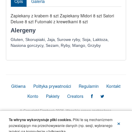
Opis
Galeria
Zapiekany z krabem 8 szt Zapiekany Midori 8 szt Satori
Deluxe 8 szt Futomaki z krewetkami 8 szt
Alergeny
Gluten, Skorupiaki, Jaja, Surowe ryby, Soja, Laktoza,
Nasiona gorczycy, Sezam, Ryby, Mango, Grzyby
Główna
Polityka prywatności
Regulamin
Kontakt
Konto
Pakiety
Creators
© Copyright Firmbook 2026. Wszelkie prawa zastrzeżone.
Ta witryna wykorzystuje pliki cookies.
Pliki te są mechanizmem
×
pozwalającyn ma przechowywanie danych (np. sesji, wybranego
języka) na komputerze użytkownika.