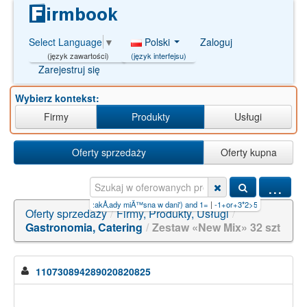
Polski
Zaloguj
Select Language
▼
(język interfejsu)
(język zawartości)
Zarejestruj się
Wybierz kontekst:
Firmy
Produkty
Usługi
Oferty sprzedaży
Oferty kupna
...
yhidlvtdm-uhfffaoysa-n
|
zakÅ‚ady miÄ™sna w dani') and 1=
|
-1+or+3*2>5+--+
|
3883-17-8
Oferty sprzedaży
/
Firmy, Produkty, Usługi
/
Gastronomia, Catering
/
Zestaw «New Mix» 32 szt
110730894289020820825