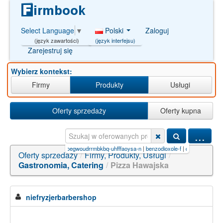
Polski
Zaloguj
Select Language
▼
(język interfejsu)
(język zawartości)
Zarejestruj się
Wybierz kontekst:
Firmy
Produkty
Usługi
Oferty sprzedaży
Oferty kupna
...
hfffaoysa-n
|
705-60-2
|
oegwoudrrmbkbq-uhfffaoysa-n
|
benzodioxole-f
|
qxxcuxirbhsitd-uhf
Oferty sprzedaży
/
Firmy, Produkty, Usługi
/
Gastronomia, Catering
/
Pizza Hawajska
niefryzjerbarbershop