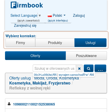
Polski
Zaloguj
Select Language
▼
(język interfejsu)
(język zawartości)
Zarejestruj się
Wybierz kontekst:
Firmy
Produkty
Usługi
Oferty
Poszukiwane
...
|
wynajem samochod%u00c3%u00b3w)AN
|
wynajem samochodÃ³w" AND aNd/**/
|
wynaje
Oferty usług
/
Moda, Uroda, Kosmetyka
/
Kosmetyka, Makijaż, Fryzjerstwo
/
Refleksy z wolnej ręki
109800211002152538065