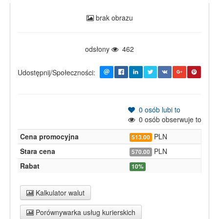
brak obrazu
odsłony
462
Udostępnij/Społeczności:
0
osób lubi to
0
osób obserwuje to
Cena promocyjna
PLN
513.00
Stara cena
PLN
570.00
Rabat
10%
Kalkulator walut
Porównywarka usług kurierskich