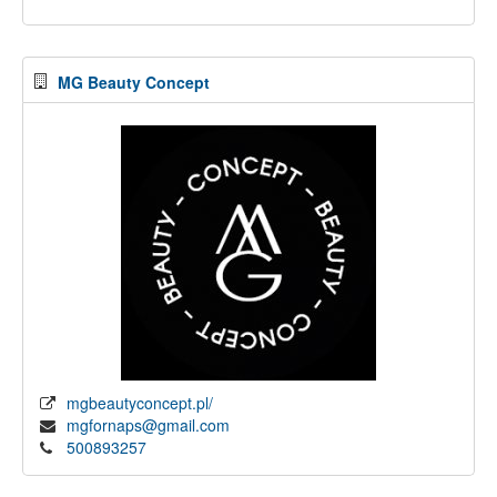
MG Beauty Concept
mgbeautyconcept.pl/
mgfornaps@gmail.com
500893257