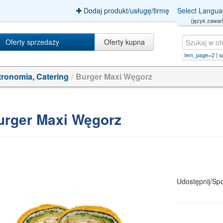
Dodaj produkt/usługę/firmę
Select Langu
(język zawart
Oferty sprzedaży
Oferty kupna
sp. z o.o.Item_page=2
|
sp. z
ronomia, Catering
/
Burger Maxi Węgorz
rger Maxi Węgorz
Udostępnij/Spo