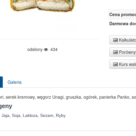
Cena promoc
Darmowa do
Kalkulato
odsłony
434
Porównyw
Kurs wal
Galeria
ori, serek kremowy, węgorz Unagi, gruszka, ogórek, panierka Panko, s
geny
, Jaja, Soja, Laktoza, Sezam, Ryby