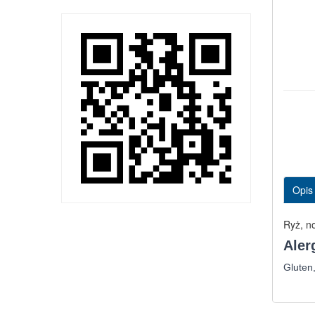
Opis
Ryż, n
Aler
Gluten