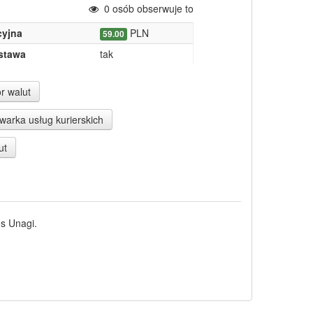
0
osób obserwuje to
yjna
PLN
59.00
stawa
tak
r walut
arka usług kurierskich
ut
os Unagi.