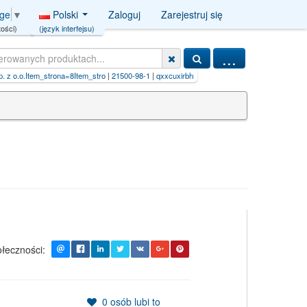
Polski
Zaloguj
Zarejestruj się
age
▼
(język interfejsu)
ości)
...
 o.o.Item_strona=8Item_stro
|
21500-98-1
|
qxxcuxirbhsitd-uhfffaoysa-n
|
benzodioxole-f
łeczności:
0
osób lubi to