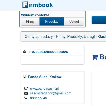
Wybierz kontekst:
Firmy
Produkty
Usługi
Oferty sprzedaży
/
Firmy, Produkty, Usługi
/
Gast
110730894289020820825
Bu
Panda Sushi Kraków
www.pandasushi.pl
sascheragency@gmail.com
888555849