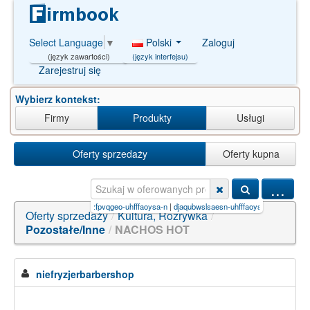
Polski
Zaloguj
Select Language
▼
(język interfejsu)
(język zawartości)
Zarejestruj się
Wybierz kontekst:
Firmy
Produkty
Usługi
Oferty sprzedaży
Oferty kupna
...
kjl-uhfffaoysa-n
|
odklfnzfpvqgeo-uhfffaoysa-n
|
djaqubwslsaesn-uhfffaoysa-n
|
21500-98-1
Oferty sprzedaży
/
Kultura, Rozrywka
/
Pozostałe/Inne
/
NACHOS HOT
niefryzjerbarbershop