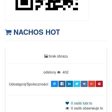
NACHOS HOT
brak obrazu
odsłony
402
Udostępnij/Społeczności:
0
osób lubi to
0
osób obserwuje to