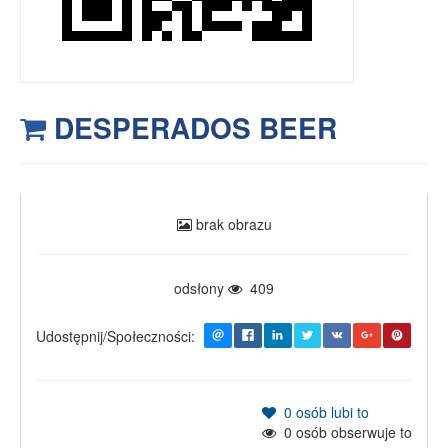
DESPERADOS BEER
brak obrazu
odsłony
409
Udostępnij/Społeczności:
0
osób lubi to
0
osób obserwuje to