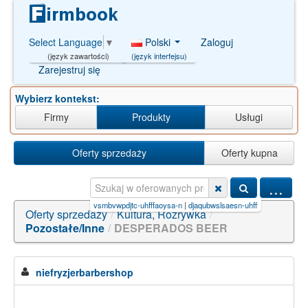
Polski
Zaloguj
Select Language
▼
(język interfejsu)
(język zawartości)
Zarejestruj się
Wybierz kontekst:
Firmy
Produkty
Usługi
Oferty sprzedaży
Oferty kupna
...
ix-huucewrrsa-n (tra
|
xobvsmbvwpdjtc-uhfffaoysa-n
|
djaqubwslsaesn-uhfffaoysa-n
|
21500-
Oferty sprzedaży
/
Kultura, Rozrywka
/
Pozostałe/Inne
/
DESPERADOS BEER
niefryzjerbarbershop