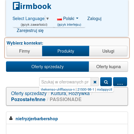
Polski
Zaloguj
Select Language
▼
(język interfejsu)
(język zawartości)
Zarejestruj się
Wybierz kontekst:
Firmy
Produkty
Usługi
Oferty sprzedaży
Oferty kupna
...
bawgy-uhfffaoysa-n
|
gzidoihhekemso-uhfffaoysa-n
|
21500-98-1
|
mxbppycitlqunv-uhfffaoysa-
Oferty sprzedaży
/
Kultura, Rozrywka
/
Pozostałe/Inne
/
PASSIONADE
niefryzjerbarbershop