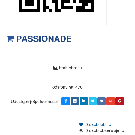
PASSIONADE
brak obrazu
odsłony
476
Udostępnij/Społeczności:
0
osób lubi to
0
osób obserwuje to