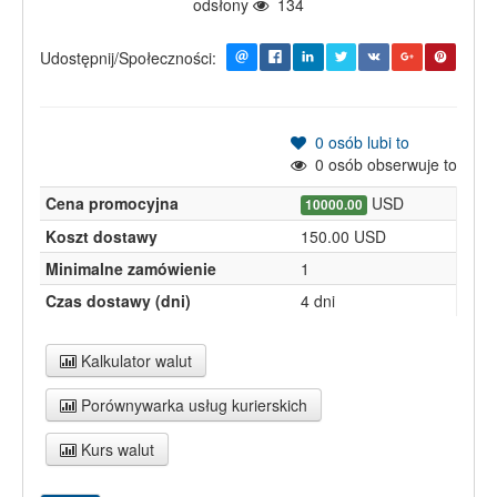
odsłony
134
Udostępnij/Społeczności:
0
osób lubi to
0
osób obserwuje to
Cena promocyjna
USD
10000.00
Koszt dostawy
150.00 USD
Minimalne zamówienie
1
Czas dostawy (dni)
4 dni
Kalkulator walut
Porównywarka usług kurierskich
Kurs walut