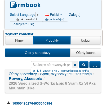
Polski
Zaloguj
Select Language
▼
(język interfejsu)
(język zawartości)
Zarejestruj się
Wybierz kontekst:
Firmy
Produkty
Usługi
Oferty sprzedaży
Oferty kupna
...
l+1-(2-phenylethyl)-4-(n-pr
|
fu-f
|
2836411-48-2
|
uamwmlgpfpcsap-uhfffaoysa-n
|
pcjjkyba
Oferty sprzedaży
/
Sport, Wypoczynek, Rekreacja
/
Rowery, Akcesoria
/
2026 Specialized S-Works Epic 8 Sram Xx Sl Axs
Mountain Bike
105004952764635540984