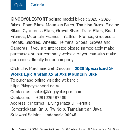
Opis
Galeria
KINGCYCLESPORT
selliing model bikes : 2023 - 2026
Bikes, Road Bikes, Mountain Bikes, Triathlon Bikes, Electric
Bikes, Cyclocross Bikes, Gravel Bikes, Track Bikes, Road
Frames, Mountain Frames, Triathlon Frames, Groupsets,
Pedals, Saddles, Wheels, Helmets, Shoes, Gloves and
Cameras. If you are interested please immediately make
purchases on our company website or you can also make
purchases directly in our company.
Click Link Purchase Get Discount :
2026 Specialized S-
Works Epic 8 Sram Xx Sl Axs Mountain Bike
To purchase online visit the website :
https://kingcyclesport.com/
Contact us : sales@kingcyclesport.com
Contact no : +6281225487469
Address : Informa - Living Plaza Jl. Perintis
Kemerdekaan.Km.9, Rw No.6, Tamalanrean Jaya,
Sulawesi Selatan - Indonesia 90245
Buy New "2026 Specialized S-Works Epic 8 Sram Xx Sl Axs