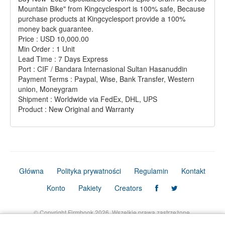
Mountain Bike" from Kingcyclesport is 100% safe, Because
purchase products at Kingcyclesport provide a 100%
money back guarantee.
Price : USD 10,000.00
Min Order : 1 Unit
Lead Time : 7 Days Express
Port : CIF / Bandara Internasional Sultan Hasanuddin
Payment Terms : Paypal, Wise, Bank Transfer, Western
union, Moneygram
Shipment : Worldwide via FedEx, DHL, UPS
Product : New Original and Warranty
Główna
Polityka prywatności
Regulamin
Kontakt
Konto
Pakiety
Creators
© Copyright Firmbook 2026. Wszelkie prawa zastrzeżone.