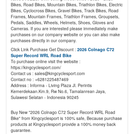
Bikes, Road Bikes, Mountain Bikes, Triathlon Bikes, Electric
Bikes, Cyclocross Bikes, Gravel Bikes, Track Bikes, Road
Frames, Mountain Frames, Triathlon Frames, Groupsets,
Pedals, Saddles, Wheels, Helmets, Shoes, Gloves and
Cameras. If you are interested please immediately make
purchases on our company website or you can also make
purchases directly in our company.
Click Link Purchase Get Discount :
2026 Colnago C72
Super Record WRL Road Bike
To purchase online visit the website :
https://kingcyclesport.com/
Contact us : sales@kingcyclesport.com
Contact no : +6281225487469
Address : Informa - Living Plaza Jl. Perintis
Kemerdekaan.Km.9, Rw No.6, Tamalanrean Jaya,
Sulawesi Selatan - Indonesia 90245
Buy New "2026 Colnago C72 Super Record WRL Road
Bike" from Kingcyclesport is 100% safe, Because purchase
products at Kingcyclesport provide a 100% money back
guarantee.