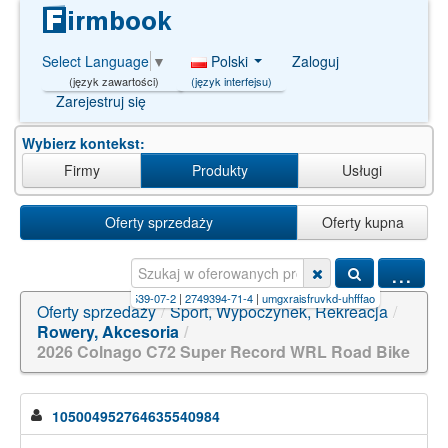
Polski
Zaloguj
Select Language
▼
(język interfejsu)
(język zawartości)
Zarejestruj się
Wybierz kontekst:
Firmy
Produkty
Usługi
Oferty sprzedaży
Oferty kupna
...
nqtj-uhfffaoysa-n
|
132539-07-2
|
2749394-71-4
|
umgxraisfruvkd-uhfffaoysa-n
|
7-Bromo-5-
Oferty sprzedaży
/
Sport, Wypoczynek, Rekreacja
/
Rowery, Akcesoria
/
2026 Colnago C72 Super Record WRL Road Bike
105004952764635540984