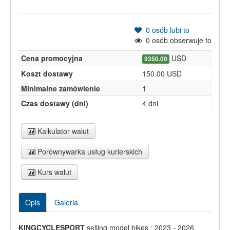
0
osób lubi to
0
osób obserwuje to
Cena promocyjna
USD
9350.00
Koszt dostawy
150.00 USD
Minimalne zamówienie
1
Czas dostawy (dni)
4 dni
Kalkulator walut
Porównywarka usług kurierskich
Kurs walut
Opis
Galeria
KINGCYCLESPORT
selling model bikes : 2023 - 2026