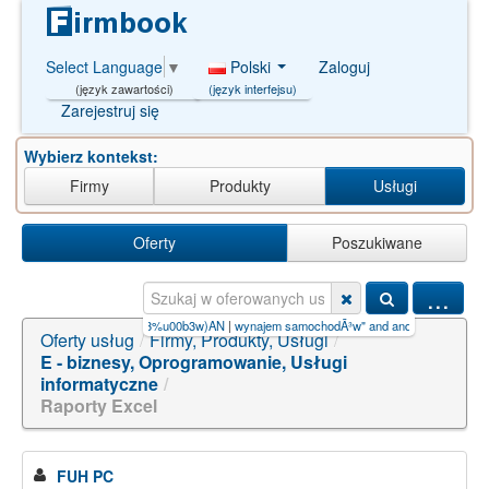
Polski
Zaloguj
Select Language
▼
(język interfejsu)
(język zawartości)
Zarejestruj się
Wybierz kontekst:
Firmy
Produkty
Usługi
Oferty
Poszukiwane
...
ajem samochod%u00c3%u00b3w)AN
|
wynajem samochodÃ³w" and and/**/
|
wynajem+samo
Oferty usług
/
Firmy, Produkty, Usługi
/
E - biznesy, Oprogramowanie, Usługi
informatyczne
/
Raporty Excel
FUH PC