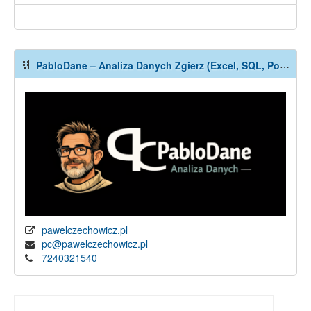
PabloDane – Analiza Danych Zgierz (Excel, SQL, Power BI)
pawelczechowicz.pl
pc@pawelczechowicz.pl
7240321540