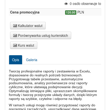
0
osób obserwuje to
Cena promocyjna
PLN
120.00
Kalkulator walut
Porównywarka usług kurierskich
Kurs walut
Opis
Galeria
Tworzę profesjonalne raporty i zestawienia w Excelu,
dopasowane do realnych potrzeb biznesowych.
Przygotowuję tabele przestawne, automatyczne
podsumowania, analizy porównawcze oraz raporty
cykliczne, które ułatwiają podejmowanie decyzji.
Optymalizuję istniejące pliki, upraszczam skomplikowane
formuły i tworzę przejrzyste układy danych, dzięki którym
raporty są szybkie, czytelne i odporne na błędy.
W ramach usługi mogę również przygotować raporty do
prezentacji zarządczych, uporządkować dane wejściowe,