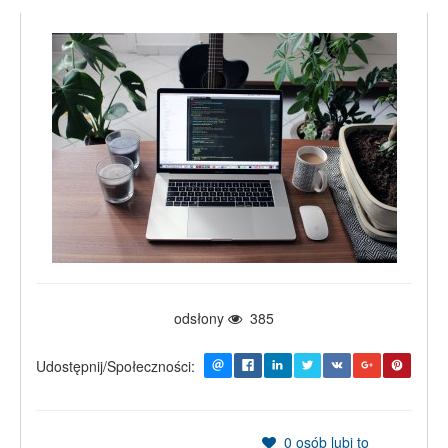
odsłony
385
Udostępnij/Społeczności:
0
osób lubi to