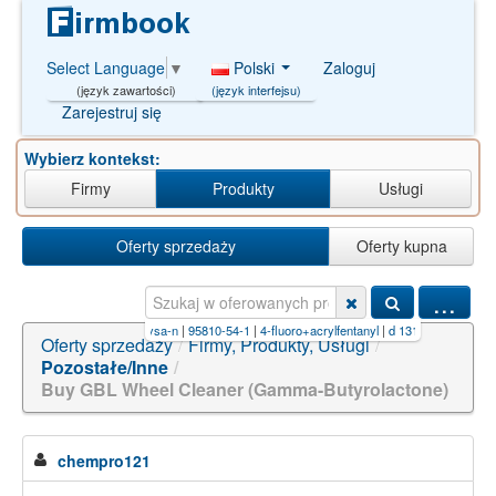
Polski
Zaloguj
Select Language
▼
(język interfejsu)
(język zawartości)
Zarejestruj się
Wybierz kontekst:
Firmy
Produkty
Usługi
Oferty sprzedaży
Oferty kupna
...
dbaziulafzckim-uhfffaoysa-n
|
95810-54-1
|
4-fluoro+acrylfentanyl
|
d 13129
|
wtqydoaoyzer
Oferty sprzedaży
/
Firmy, Produkty, Usługi
/
Pozostałe/Inne
/
Buy GBL Wheel Cleaner (Gamma-Butyrolactone)
chempro121