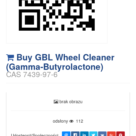
Buy GBL Wheel Cleaner
(Gamma-Butyrolactone)
CAS 7439-97-6
brak obrazu
odsłony
112
Udostępnij/Społeczności: