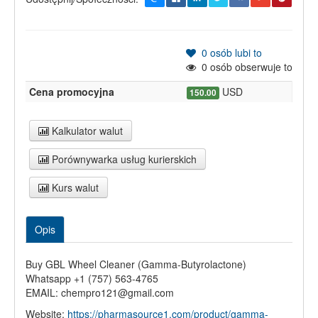
0
osób lubi to
0
osób obserwuje to
Cena promocyjna
USD
150.00
Kalkulator walut
Porównywarka usług kurierskich
Kurs walut
Opis
Buy GBL Wheel Cleaner (Gamma-Butyrolactone)
Whatsapp +1 (757) 563-4765
EMAIL: chempro121@gmail.com
Website:
https://pharmasource1.com/product/gamma-