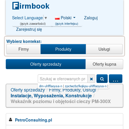
Polski
Zaloguj
Select Language
▼
(język interfejsu)
(język zawartości)
Zarejestruj się
Wybierz kontekst:
Firmy
Produkty
Usługi
Oferty sprzedaży
Oferty kupna
...
mino]-4-p
|
xwbiryhidlvtdm-uhfffaoysa-n
|
zpctwzbzfkqkpu-uhfffaoysa-n
|
odklfnzfpvqgeo-uhf
Oferty sprzedaży
/
Firmy, Produkty, Usługi
/
Instalacje, Wyposażenia, Konstrukcje
/
Wskaźnik poziomu i objętości cieczy PM-300X
PetroConsulting.pl