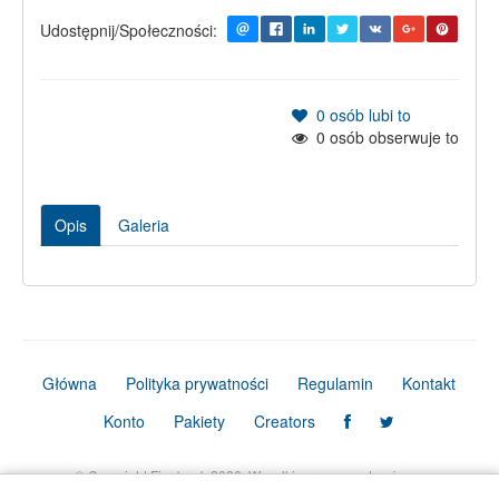
Udostępnij/Społeczności:
0
osób lubi to
0
osób obserwuje to
Opis
Galeria
Główna
Polityka prywatności
Regulamin
Kontakt
Konto
Pakiety
Creators
© Copyright Firmbook 2026. Wszelkie prawa zastrzeżone.