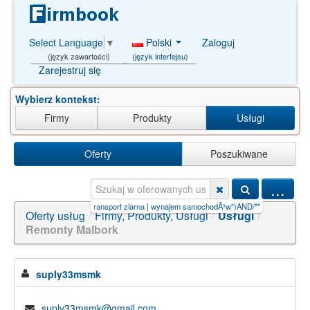
Polski
Zaloguj
Select Language
▼
(język interfejsu)
(język zawartości)
Zarejestruj się
Wybierz kontekst:
Firmy
Produkty
Usługi
Oferty
Poszukiwane
...
hodÃ³w'))AND/**/(SE
|
transport ziarna
|
wynajem samochodÃ³w")AND/**/4256
|
wynajem 
Oferty usług
/
Firmy, Produkty, Usługi
/
Usługi
/
Remonty Malbork
suply33msmk
suply33msmk@gmail.com