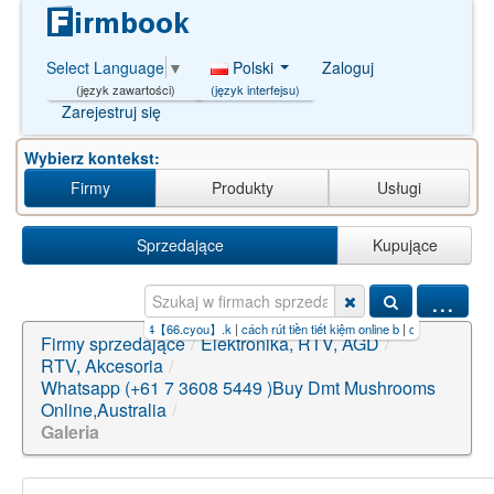
Polski
Zaloguj
Select Language
▼
(język interfejsu)
(język zawartości)
Zarejestruj się
Wybierz kontekst:
Firmy
Produkty
Usługi
Sprzedające
Kupujące
...
.o
|
kiem tien online 2024【66.cyou】.k
|
cách rút tiền tiết kiệm online b
|
có nên gửi tiền tiết 
Firmy sprzedające
/
Elektronika, RTV, AGD
/
RTV, Akcesoria
/
Whatsapp (+61 7 3608 5449 )Buy Dmt Mushrooms
Online,Australia
/
Galeria