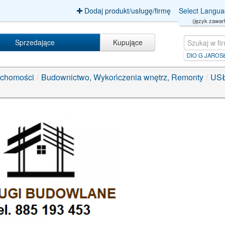
Dodaj produkt/usługę/firmę
Select Langu
(język zawart
Sprzedające
Kupujące
situs slot gacor terbaru【GB999.b
|
STUDIO G JAROSŁAW GO
uchomości
/
Budownictwo, Wykończenia wnętrz, Remonty
/
USŁ