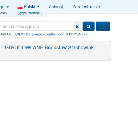
Polski
Zaloguj
Zarejestruj się
age
▼
(język interfejsu)
ości)
...
LANEK'123
|
pompa+ciepÅa')and/**/4127/**/iN
|
zakÅ‚ady miÄ™sna w dani%'EXTRACT
|
il
UGI BUDOWLANE Bogusław Stachowiak
/