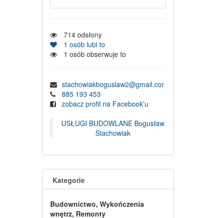
714
odsłony
1
osób lubi to
1
osób obserwuje to
stachowiakboguslaw2@gmail.com
885 193 453
zobacz profil na Facebook'u
USŁUGI BUDOWLANE Bogusław
Stachowiak
Kategorie
Budownictwo, Wykończenia
wnętrz, Remonty