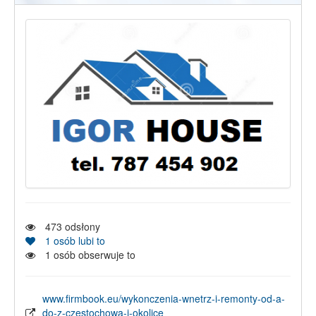
473
odsłony
1
osób lubi to
1
osób obserwuje to
www.firmbook.eu/wykonczenia-wnetrz-i-remonty-od-a-
do-z-czestochowa-i-okolice