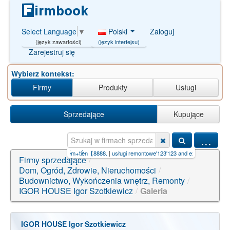
Polski
Zaloguj
Select Language
▼
(język interfejsu)
(język zawartości)
Zarejestruj się
Wybierz kontekst:
Firmy
Produkty
Usługi
Sprzedające
Kupujące
...
|
bán+gì+online+dễ+kiếm+tiền【8888.
|
usługi remontowe'123'123 and ext
|
app+kiếm+tiền+
Firmy sprzedające
/
Dom, Ogród, Zdrowie, Nieruchomości
/
Budownictwo, Wykończenia wnętrz, Remonty
/
IGOR HOUSE Igor Szotkiewicz
/
Galeria
IGOR HOUSE Igor Szotkiewicz