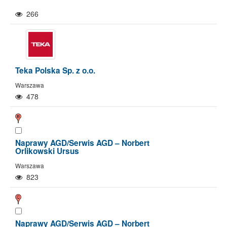
266
Teka Polska Sp. z o.o.
Warszawa
478
Naprawy AGD/Serwis AGD – Norbert
Orlikowski Ursus
Warszawa
Pokaż/Ukryj mapę
Pokaż/Ukryj wszystkie
823
Naprawy AGD/Serwis AGD – Norbert