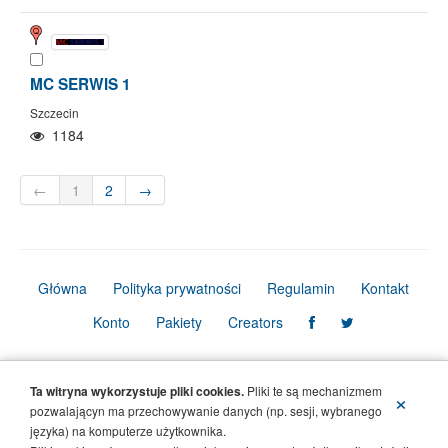
MC SERWIS 1
Szczecin
1184
←
1
2
→
Główna
Polityka prywatności
Regulamin
Kontakt
Konto
Pakiety
Creators
© Copyright Firmbook 2026. Wszelkie prawa zastrzeżone.
Ta witryna wykorzystuje pliki cookies.
Pliki te są mechanizmem
×
pozwalającyn ma przechowywanie danych (np. sesji, wybranego
języka) na komputerze użytkownika.