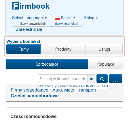
Polski
Zaloguj
Select Language
▼
(język interfejsu)
(język zawartości)
Zarejestruj się
Wybierz kontekst:
Firmy
Produkty
Usługi
Sprzedające
Kupujące
...
o+slot+pg+gratis【GB999.bet】.p
|
smart elektro UNION ALL SELECT N
|
kiếm+tiền+đánh
Firmy sprzedające
/
Auto, Moto, Transport
/
Części samochodowe
Części samochodowe