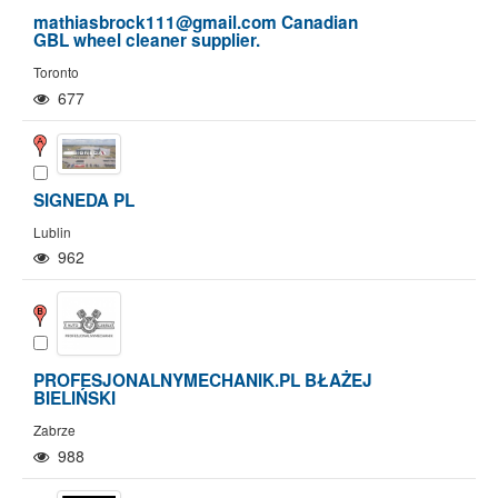
mathiasbrock111@gmail.com Canadian
GBL wheel cleaner supplier.
Toronto
677
SIGNEDA PL
Lublin
962
PROFESJONALNYMECHANIK.PL BŁAŻEJ
BIELIŃSKI
Pokaż/Ukryj mapę
Pokaż/Ukryj wszystkie
Zabrze
988