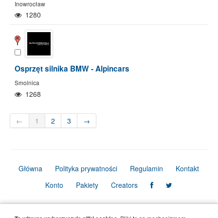
Inowrocław
1280
Osprzęt silnika BMW - Alpincars
Smolnica
1268
←
1
2
3
→
Główna
Polityka prywatności
Regulamin
Kontakt
Konto
Pakiety
Creators
© Copyright Firmbook 2026. Wszelkie prawa zastrzeżone.