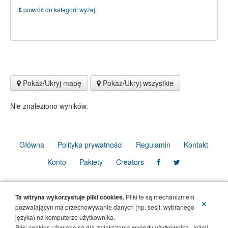
powróć do kategorii wyżej
Pokaż/Ukryj mapę
Pokaż/Ukryj wszystkie
Nie znaleziono wyników.
Główna
Polityka prywatności
Regulamin
Kontakt
Konto
Pakiety
Creators
© Copyright Firmbook 2026. Wszelkie prawa zastrzeżone.
Ta witryna wykorzystuje pliki cookies.
Pliki te są mechanizmem
×
pozwalającyn ma przechowywanie danych (np. sesji, wybranego
języka) na komputerze użytkownika.
Pliki cookies używane są dla zwiększenia wygody użytkownika. Jeżeli