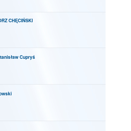
RZ CHĘCIŃSKI
anisław Cupryś
owski