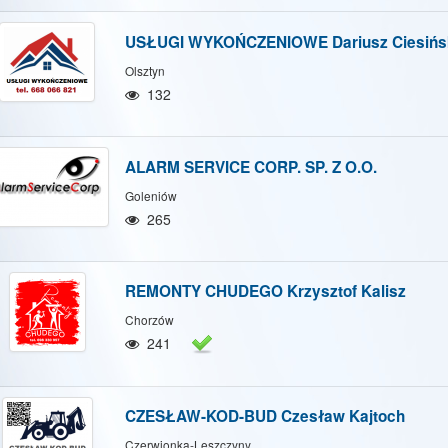
USŁUGI WYKOŃCZENIOWE Dariusz Ciesińs
Olsztyn
132
ALARM SERVICE CORP. SP. Z O.O.
Goleniów
265
REMONTY CHUDEGO Krzysztof Kalisz
Chorzów
241
CZESŁAW-KOD-BUD Czesław Kajtoch
Czerwionka-Leszczyny