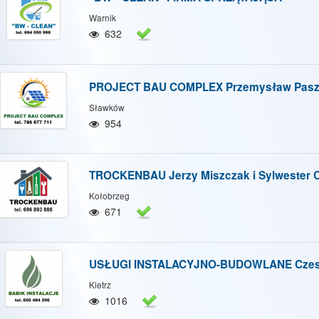
Warnik
632
PROJECT BAU COMPLEX Przemysław Pasz
Sławków
954
TROCKENBAU Jerzy Miszczak i Sylwester 
Kołobrzeg
671
USŁUGI INSTALACYJNO-BUDOWLANE Czes
Kietrz
1016