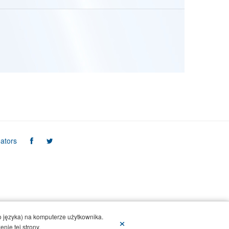
ators
 języka) na komputerze użytkownika.
×
nie tej strony.