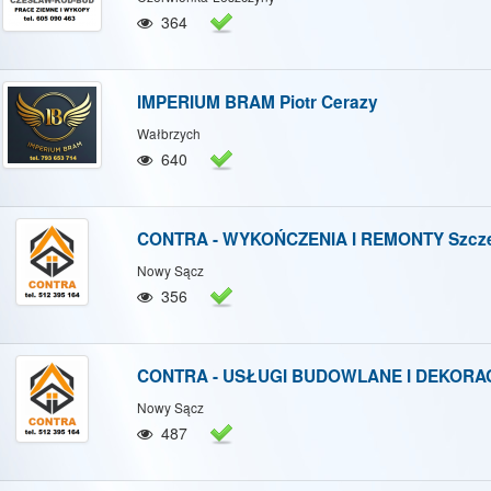
/Ukryj mapę
Pokaż/Ukryj wszystkie
364
IMPERIUM BRAM Piotr Cerazy
Wałbrzych
640
CONTRA - WYKOŃCZENIA I REMONTY Szcze
Nowy Sącz
356
CONTRA - USŁUGI BUDOWLANE I DEKORA
Nowy Sącz
487