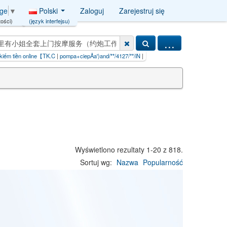
Polski
Zaloguj
Zarejestruj się
age
▼
(język interfejsu)
ości)
...
K.C
|
pompa+ciepÅa')and/**/4127/**/iN
|
zakÅ‚ady miÄ™sna w dani%'EXTRACT
|
iljadore+p
Wyświetlono rezultaty 1-20 z 818.
Sortuj wg:
Nazwa
Popularność