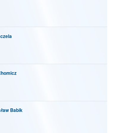
czela
Chomicz
ław Babik