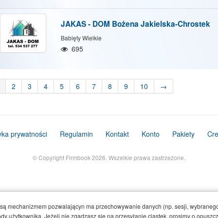
JAKAS - DOM Bożena Jakielska-Chrostek
Babięty Wielkie
695
2
3
4
5
6
7
8
9
10
→
tyka prywatności
Regulamin
Kontakt
Konto
Pakiety
Cre
© Copyright Firmbook 2026. Wszelkie prawa zastrzeżone.
e są mechanizmem pozwalającyn ma przechowywanie danych (np. sesji, wybranego
y użytkownika. Jeżeli nie zgadzasz się na przesyłanie ciastek, prosimy o opuszcze