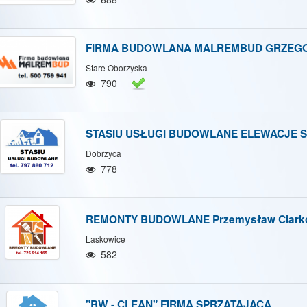
FIRMA BUDOWLANA MALREMBUD GRZEGO
Stare Oborzyska
790
STASIU USŁUGI BUDOWLANE ELEWACJE St
Dobrzyca
778
REMONTY BUDOWLANE Przemysław Ciark
Laskowice
582
"BW - CLEAN" FIRMA SPRZĄTAJĄCA