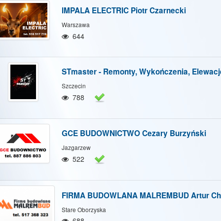
IMPALA ELECTRIC Piotr Czarnecki
Warszawa
644
STmaster - Remonty, Wykończenia, Elewacj
Szczecin
788
GCE BUDOWNICTWO Cezary Burzyński
Jazgarzew
522
FIRMA BUDOWLANA MALREMBUD Artur Chę
Stare Oborzyska
688