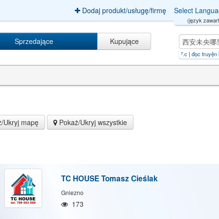
Dodaj produkt/usługę/firmę
Select Langu
(język zawart
Sprzedające
Kupujące
央哪里有小姐全套上门按摩服务（约炮工作室網址→ym77.c
|
đọc truyện kiếm tiền online【T
/Ukryj mapę
Pokaż/Ukryj wszystkie
TC HOUSE Tomasz Cieślak
Gniezno
173