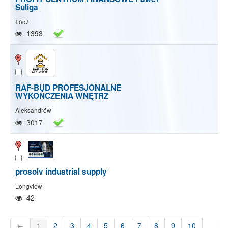
Suliga
Łódź
1398
RAF-BUD PROFESJONALNE
WYKOŃCZENIA WNĘTRZ
Aleksandrów
3017
prosolv industrial supply
Longview
42
←
1
2
3
4
5
6
7
8
9
10