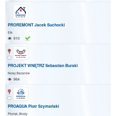
PROREMONT Jacek Suchocki
Ełk
910
PROJEKT WNĘTRZ Sebastian Burski
Nowy Bazanów
964
PROAQUA Piotr Szymański
Pokaż/Ukryj mapę
Pokaż/Ukryj wszystkie
Płońsk, Brody