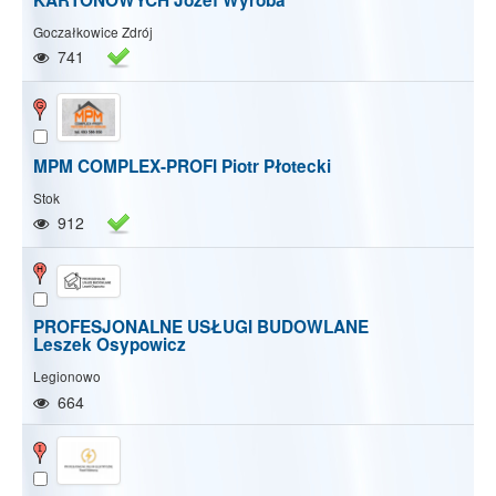
KARTONOWYCH Józef Wyroba
Goczałkowice Zdrój
741
MPM COMPLEX-PROFI Piotr Płotecki
Stok
912
PROFESJONALNE USŁUGI BUDOWLANE
Leszek Osypowicz
Legionowo
664