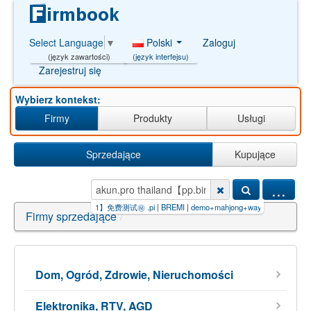
Polski
Zaloguj
Select Language
▼
(język interfejsu)
(język zawartości)
Zarejestruj się
Wybierz kontekst:
Firmy
Produkty
Usługi
Sprzedające
Kupujące
...
痕收录【飞机:ggseo11】免费测试㊙️ .pi
|
BREMI
|
demo+mahjong+ways+3【GB777.BET】.p
Firmy sprzedające
/
Dom, Ogród, Zdrowie, Nieruchomości
Elektronika, RTV, AGD