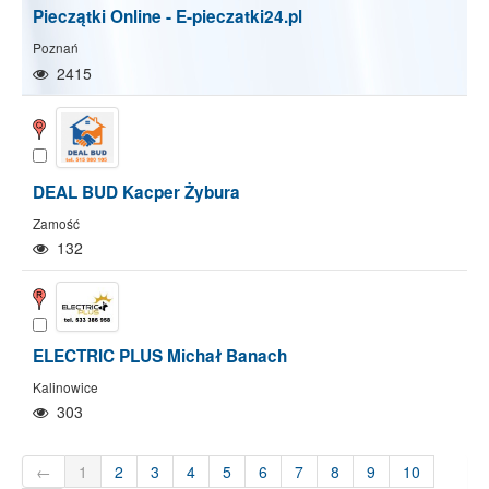
Pieczątki Online - E-pieczatki24.pl
Poznań
2415
DEAL BUD Kacper Żybura
Zamość
132
ELECTRIC PLUS Michał Banach
Kalinowice
303
←
1
2
3
4
5
6
7
8
9
10