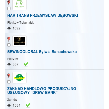
HAR TRANS PRZEMYSŁAW DĘBOWSKI
Piotrków Trybunalski
1092
SEWINGGLOBAL Sylwia Banachowska
Pleszew
867
ZAKŁAD HANDLOWO-PRODUKCYJNO-
USŁUGOWY "DREW-BANK"
Żarnów
1534