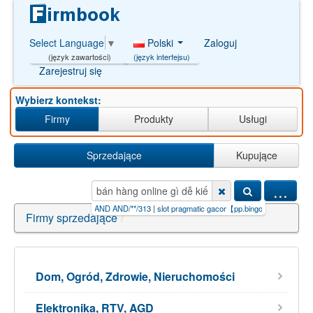
Polski
Zaloguj
Select Language
▼
(język interfejsu)
(język zawartości)
Zarejestruj się
Wybierz kontekst:
Firmy
Produkty
Usługi
Sprzedające
Kupujące
...
iền【
|
pompa ciepÅa AND AND/**/313
|
slot pragmatic gacor【pp.bingo】.r
|
việc+làm+kiếm+t
Firmy sprzedające
/
Dom, Ogród, Zdrowie, Nieruchomości
Elektronika, RTV, AGD