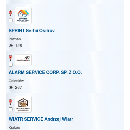
SPRINT Serhii Ositrov
Poznań
128
ALARM SERVICE CORP. SP. Z O.O.
Goleniów
267
WIATR SERVICE Andrzej Wiatr
Pokaż/Ukryj mapę
Pokaż/Ukryj wszystkie
Kraków