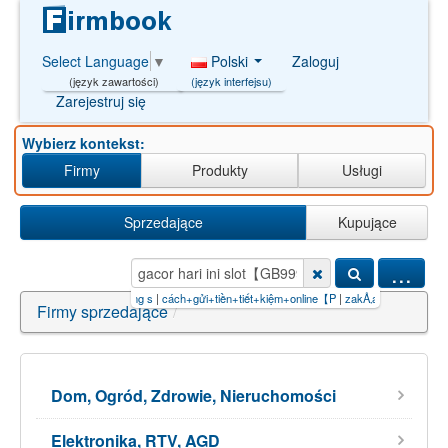
Polski
Zaloguj
Select Language
▼
(język interfejsu)
(język zawartości)
Zarejestruj się
Wybierz kontekst:
Firmy
Produkty
Usługi
Sprzedające
Kupujące
...
klan dan hasilkan uang s
|
cách+gửi+tiền+tiết+kiệm+online【P
|
zakÅ‚ady miÄ™sna w dani"An
Firmy sprzedające
/
Dom, Ogród, Zdrowie, Nieruchomości
Elektronika, RTV, AGD