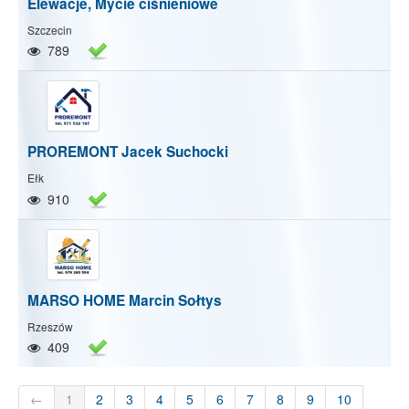
Elewacje, Mycie ciśnieniowe
Szczecin
789
PROREMONT Jacek Suchocki
Ełk
910
MARSO HOME Marcin Sołtys
Rzeszów
409
←
1
2
3
4
5
6
7
8
9
10