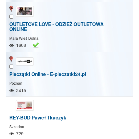
OUTLETOVE LOVE - ODZIEŻ OUTLETOWA
ONLINE
Mała Wieś Dolna
1608
Pieczątki Online - E-pieczatki24.pl
Poznań
2415
REY-BUD Paweł Tkaczyk
Szkodna
Pokaż/Ukryj mapę
Pokaż/Ukryj wszystkie
729