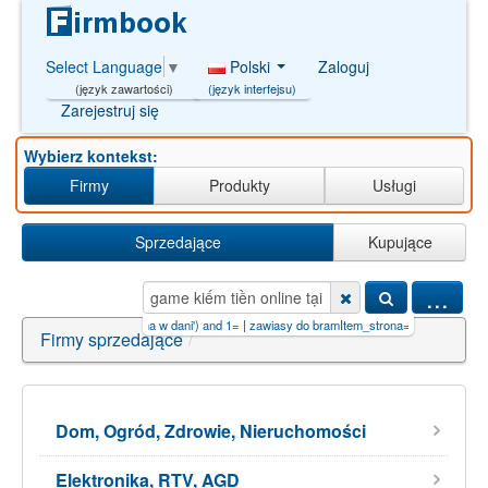
Polski
Zaloguj
Select Language
▼
(język interfejsu)
(język zawartości)
Zarejestruj się
Wybierz kontekst:
Firmy
Produkty
Usługi
Sprzedające
Kupujące
...
TK
|
zakå‚ady miä™sna w dani') and 1=
|
zawiasy do bramItem_strona=3Item
|
kiếm tiền fr
Firmy sprzedające
/
Dom, Ogród, Zdrowie, Nieruchomości
Elektronika, RTV, AGD