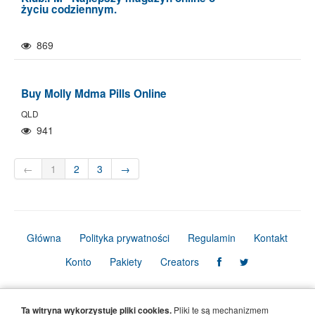
życiu codziennym.
869
Buy Molly Mdma Pills Online
QLD
941
←
1
2
3
→
Główna
Polityka prywatności
Regulamin
Kontakt
Konto
Pakiety
Creators
© Copyright Firmbook 2026. Wszelkie prawa zastrzeżone.
Ta witryna wykorzystuje pliki cookies.
Pliki te są mechanizmem