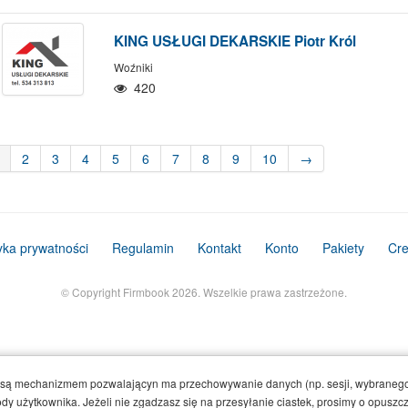
KING USŁUGI DEKARSKIE Piotr Król
Woźniki
420
2
3
4
5
6
7
8
9
10
→
tyka prywatności
Regulamin
Kontakt
Konto
Pakiety
Cre
© Copyright Firmbook 2026. Wszelkie prawa zastrzeżone.
e są mechanizmem pozwalającyn ma przechowywanie danych (np. sesji, wybranego
y użytkownika. Jeżeli nie zgadzasz się na przesyłanie ciastek, prosimy o opuszcze