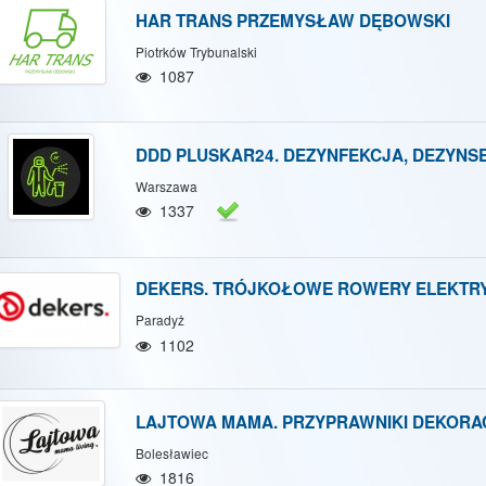
HAR TRANS PRZEMYSŁAW DĘBOWSKI
Piotrków Trybunalski
1087
DDD PLUSKAR24. DEZYNFEKCJA, DEZYNS
Warszawa
1337
DEKERS. TRÓJKOŁOWE ROWERY ELEKTR
Paradyż
1102
LAJTOWA MAMA. PRZYPRAWNIKI DEKORA
Bolesławiec
1816