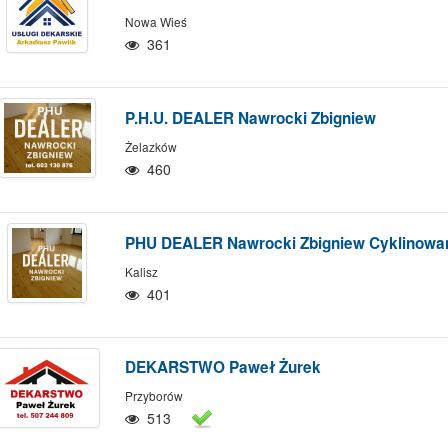
Nowa Wieś
361
P.H.U. DEALER Nawrocki Zbigniew
Żelazków
460
PHU DEALER Nawrocki Zbigniew Cyklinowa
Kalisz
401
DEKARSTWO Paweł Żurek
Przyborów
513