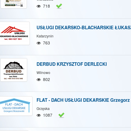
/Ukryj mapę
Pokaż/Ukryj wszystkie
718
USŁUGI DEKARSKO-BLACHARSKIE ŁUKAS
Katarzynin
763
DERBUD KRZYSZTOF DERLECKI
Wilnowo
802
FLAT - DACH USŁUGI DEKARSKIE Grzegorz 
Grzęska
1087