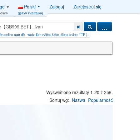
Polski
Zaloguj
Zarejestruj się
age
▼
(język interfejsu)
ości)
...
c dễ
|
web+làm+việc+kiếm+tiền+online【TK
|
nauka jazdy' AND AnD/**/2050
|
usługi
Wyświetlono rezultaty 1-20 z 256.
Sortuj wg:
Nazwa
Popularność