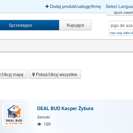
Dodaj produkt/usługę/firmę
Select Langu
(język zawart
Sprzedające
Kupujące
jogo de azar【GB999.BET】.jvan
|
treo máy kiếm tiền online cự
/Ukryj mapę
Pokaż/Ukryj wszystkie
DEAL BUD Kacper Żybura
Zamość
120