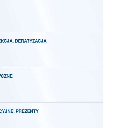
EKCJA, DERATYZACJA
YCZNE
CYJNE, PREZENTY