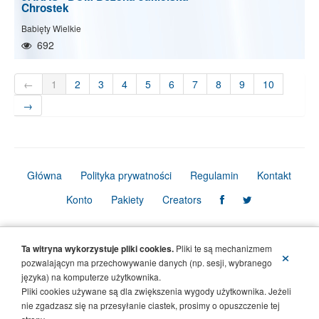
Chrostek
Babięty Wielkie
692
←
1
2
3
4
5
6
7
8
9
10
→
Główna
Polityka prywatności
Regulamin
Kontakt
Konto
Pakiety
Creators
© Copyright Firmbook 2026. Wszelkie prawa zastrzeżone.
Ta witryna wykorzystuje pliki cookies.
Pliki te są mechanizmem
×
pozwalającyn ma przechowywanie danych (np. sesji, wybranego
języka) na komputerze użytkownika.
Pliki cookies używane są dla zwiększenia wygody użytkownika. Jeżeli
nie zgadzasz się na przesyłanie ciastek, prosimy o opuszczenie tej