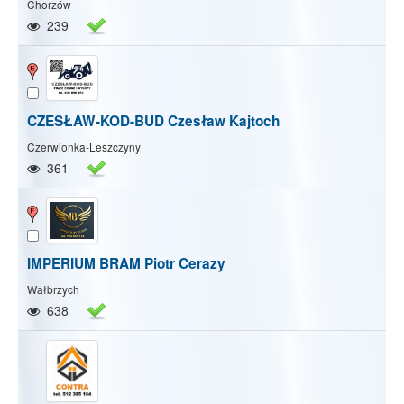
Chorzów
239
CZESŁAW-KOD-BUD Czesław Kajtoch
Czerwionka-Leszczyny
361
IMPERIUM BRAM Piotr Cerazy
Wałbrzych
638