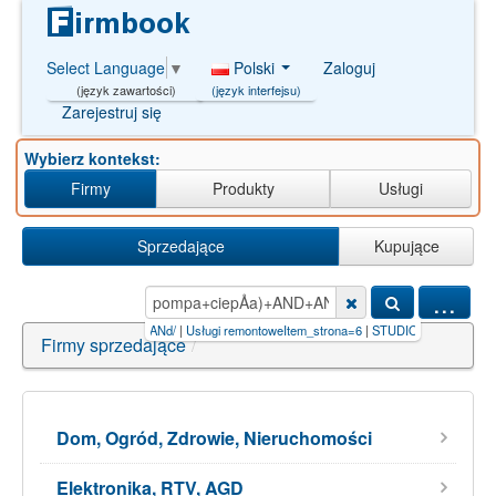
Polski
Zaloguj
Select Language
▼
(język interfejsu)
(język zawartości)
Zarejestruj się
Wybierz kontekst:
Firmy
Produkty
Usługi
Sprzedające
Kupujące
...
emontowe'123'123")ANd/
|
Usługi remontoweItem_strona=6
|
STUDIO G JAROSŁAW GOLANE
Firmy sprzedające
/
Dom, Ogród, Zdrowie, Nieruchomości
Elektronika, RTV, AGD