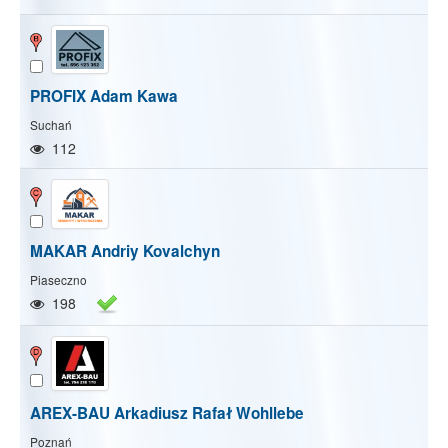
PROFIX Adam Kawa
Suchań
112
MAKAR Andriy Kovalchyn
Piaseczno
198
AREX-BAU Arkadiusz Rafał Wohllebe
Pokaż/Ukryj mapę
Pokaż/Ukryj wszystkie
Poznań