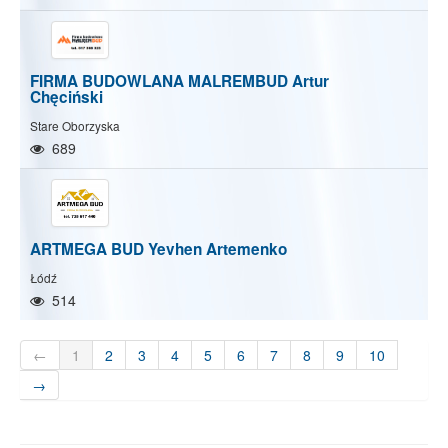
FIRMA BUDOWLANA MALREMBUD Artur
Chęciński
Stare Oborzyska
689
ARTMEGA BUD Yevhen Artemenko
Łódź
514
←
1
2
3
4
5
6
7
8
9
10
→