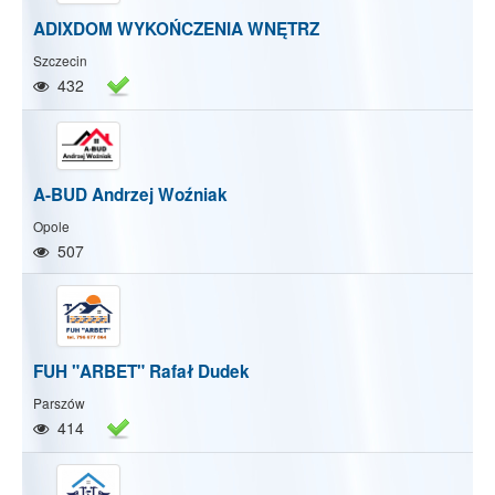
ADIXDOM WYKOŃCZENIA WNĘTRZ
Szczecin
432
A-BUD Andrzej Woźniak
Opole
507
FUH "ARBET" Rafał Dudek
Parszów
414