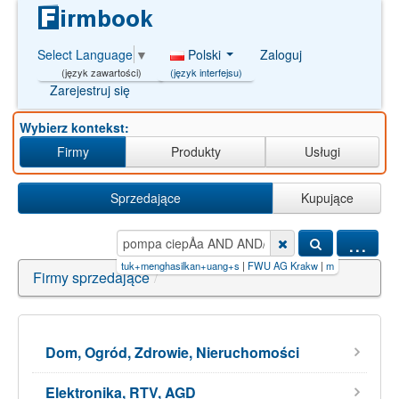
Polski
Zaloguj
Select Language
▼
(język interfejsu)
(język zawartości)
Zarejestruj się
Wybierz kontekst:
Firmy
Produkty
Usługi
Sprzedające
Kupujące
...
/(SELECT
|
Survei+untuk+menghasilkan+uang+s
|
FWU AG Krakw
|
m office'123
|
kiếm+tiền+
Firmy sprzedające
/
Dom, Ogród, Zdrowie, Nieruchomości
Elektronika, RTV, AGD