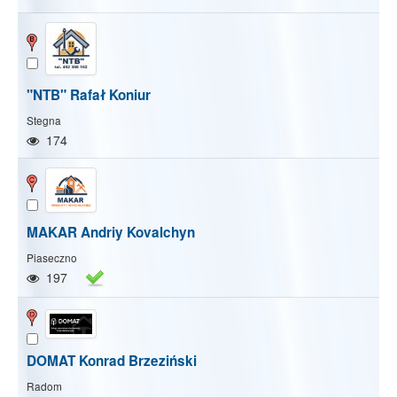
"NTB" Rafał Koniur
Stegna
174
MAKAR Andriy Kovalchyn
Piaseczno
197
DOMAT Konrad Brzeziński
Pokaż/Ukryj mapę
Pokaż/Ukryj wszystkie
Radom