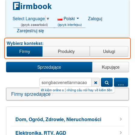
Polski
Zaloguj
Select Language
▼
(język interfejsu)
(język zawartości)
Zarejestruj się
Wybierz kontekst:
Firmy
Produkty
Usługi
Sprzedające
Kupujące
...
】.ko
|
cách gửi tiền tiết kiệm online s
|
những câu nói hay về kiếm tiền o
|
la mancha
|
iljado
Firmy sprzedające
/
Dom, Ogród, Zdrowie, Nieruchomości
Elektronika, RTV, AGD