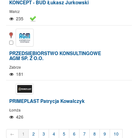
KONCEPT - BUD Łukasz Jurkowski
Wałcz
235
PRZEDSIĘBIORSTWO KONSULTINGOWE
AGM SP. Z O.O.
Zabrze
181
PRIMEPLAST Patrycja Kowalczyk
Łomża
426
←
1
2
3
4
5
6
7
8
9
10