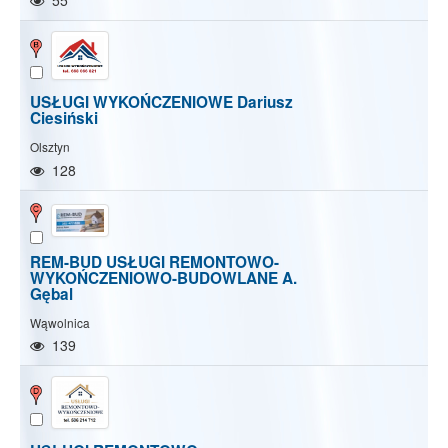
55
USŁUGI WYKOŃCZENIOWE Dariusz
Ciesiński
Olsztyn
128
REM-BUD USŁUGI REMONTOWO-
WYKOŃCZENIOWO-BUDOWLANE A.
Gębal
Wąwolnica
139
Pokaż/Ukryj mapę
Pokaż/Ukryj wszystkie