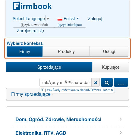
Polski
Zaloguj
Select Language
▼
(język interfejsu)
(język zawartości)
Zarejestruj się
Wybierz kontekst:
Firmy
Produkty
Usługi
Sprzedające
Kupujące
...
g+slot【GB777.BE
|
zakÅ‚ady miÄ™sna w daniAND/**/99
|
kiếm tiền free online【01.CYOU】
Firmy sprzedające
/
Dom, Ogród, Zdrowie, Nieruchomości
Elektronika, RTV, AGD