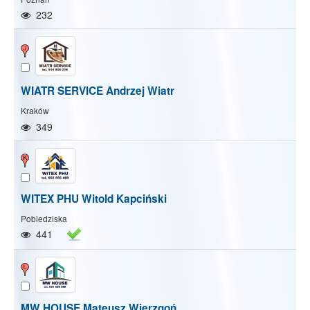
232
WIATR SERVICE Andrzej Wiatr
Kraków
349
WITEX PHU Witold Kapciński
Pobiedziska
441
MW HOUSE Mateusz Wierzgoń