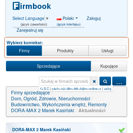
Polski
Zaloguj
Select Language
▼
(język interfejsu)
(język zawartości)
Zarejestruj się
Wybierz kontekst:
Firmy
Produkty
Usługi
Sprzedające
Kupujące
...
66.cyou】.p
|
METAL-MAX+S.C
|
cách+rút+tiền+tiết+kiệm+online+s
|
usługi+hydrauliczne'+
Firmy sprzedające
/
Dom, Ogród, Zdrowie, Nieruchomości
/
Budownictwo, Wykończenia wnętrz, Remonty
/
DORA-MAX 2 Marek Kasiński
/
Aktualności
DORA-MAX 2 Marek Kasiński