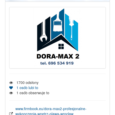
1700
odsłony
1
osób lubi to
1
osób obserwuje to
www.firmbook.eu/dora-max2-profesjonalne-
wykonczenia-wnetrz-olawa-wroclaw