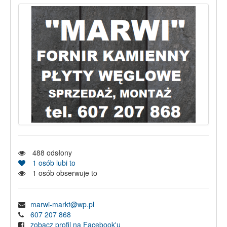
488
odsłony
1
osób lubi to
1
osób obserwuje to
marwi-markt@wp.pl
607 207 868
zobacz profil na Facebook'u