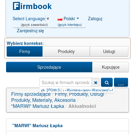
Polski
Zaloguj
Select Language
▼
(język interfejsu)
(język zawartości)
Zarejestruj się
Wybierz kontekst:
Firmy
Produkty
Usługi
Sprzedające
Kupujące
...
|
hana kiếm tiền online apk【PG99.S
|
++Wymiana+opon+Warszawa')+AND+(S
|
Tonton vi
Firmy sprzedające
/
Firmy, Produkty, Usługi
/
Produkty, Materiały, Akcesoria
/
"MARWI" Mariusz Łapka
/
Aktualności
"MARWI" Mariusz Łapka