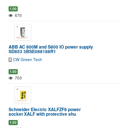
1.00
670
ABB AC 800M and S800 IO power supply
SD853 3BSE088188R1
CW Green Tech
1.00
703
Schneider Electric XALFZF8 power
socket XALF with protective shu
Pokaż/Ukryj mapę
Pokaż/Ukryj wszystkie
1.00