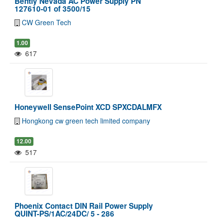
Bently Nevada AC Power Supply PN
127610-01 of 3500/15
CW Green Tech
1.00
617
Honeywell SensePoint XCD SPXCDALMFX
Hongkong cw green tech limited company
12.00
517
Phoenix Contact DIN Rail Power Supply
QUINT-PS/1AC/24DC/ 5 - 286