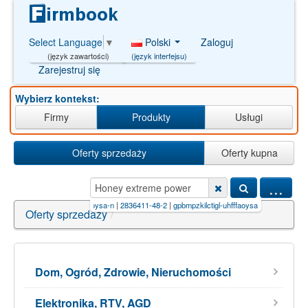
Polski
Zaloguj
Select Language
▼
(język interfejsu)
(język zawartości)
Zarejestruj się
Wybierz kontekst:
Firmy
Produkty
Usługi
Oferty sprzedaży
Oferty kupna
...
wwxmgdatdqy-uhfffaoysa-n
|
2836411-48-2
|
gpbmpzkilctigl-uhfffaoysa-n
|
n-(4-chlorophenyl
Oferty sprzedaży
/
Dom, Ogród, Zdrowie, Nieruchomości
Elektronika, RTV, AGD