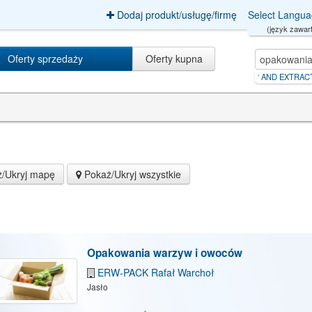
Dodaj produkt/usługę/firmę
Select Langu
(język zawart
Oferty sprzedaży
Oferty kupna
opakowania+jednorazowe
|
sp. z o.o' AND EXTRACTVALUE(8797
|
qzt
/Ukryj mapę
Pokaż/Ukryj wszystkie
Opakowania warzyw i owoców
ERW-PACK Rafał Warchoł
Jasło