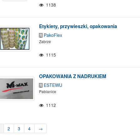
1138
Etykiety, przywieszki, opakowania
PakoFlex
Zabrze
1115
OPAKOWANIA Z NADRUKIEM
ESTEWU
Pabianice
1112
2
3
4
→