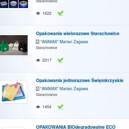
Starachowice
/Ukryj mapę
Pokaż/Ukryj wszystkie
1622
Opakowania wielorazowe Starachowice
"ANIMAX" Marian Zagawa
Starachowice
2217
Opakowania jednorazowe Świętokrzyskie
"ANIMAX" Marian Zagawa
Starachowice
1454
OPAKOWANIA BIOdegradowalne ECO