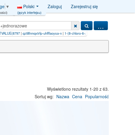
Polski
Zaloguj
Zarejestruj się
age
▼
(język interfejsu)
ości)
...
ilthmqxtrfp-uhfffaoysa-n
|
1-(8-chloro-6-phenyl-4h-[1,2,4]t
|
fjybtjqvhjsfhd-cthhtmfssa-n+(r+e
Wyświetlono rezultaty 1-20 z 63.
Sortuj wg:
Nazwa
Cena
Popularność