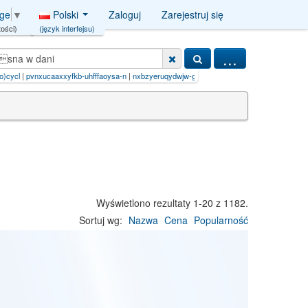
Polski
Zaloguj
Zarejestruj się
age
▼
(język interfejsu)
ości)
...
fkb-uhfffaoysa-n
|
nxbzyeruqydwjw-gbnzrnlasa-n
|
80456-81-1Item_page=5Item_page=1
Wyświetlono rezultaty 1-20 z 1182.
Sortuj wg:
Nazwa
Cena
Popularność