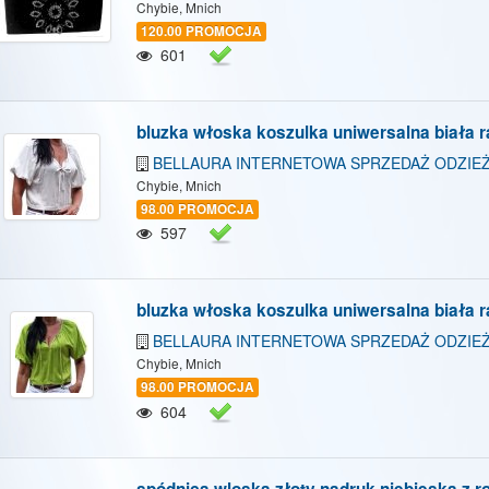
Chybie, Mnich
120.00 PROMOCJA
601
bluzka włoska koszulka uniwersalna biała 
BELLAURA INTERNETOWA SPRZEDAŻ ODZIEŻ
Chybie, Mnich
98.00 PROMOCJA
597
bluzka włoska koszulka uniwersalna biała 
BELLAURA INTERNETOWA SPRZEDAŻ ODZIEŻ
Chybie, Mnich
98.00 PROMOCJA
604
spódnica wloska złoty nadruk niebieska z r