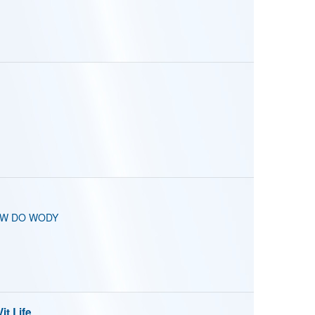
ÓW DO WODY
t Life