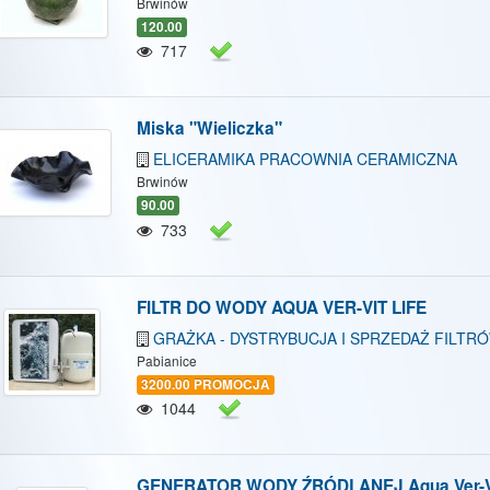
Brwinów
/Ukryj mapę
Pokaż/Ukryj wszystkie
120.00
717
Miska "Wieliczka"
ELICERAMIKA PRACOWNIA CERAMICZNA
Brwinów
90.00
733
FILTR DO WODY AQUA VER-VIT LIFE
GRAŻKA - DYSTRYBUCJA I SPRZEDAŻ FILTR
Pabianice
3200.00 PROMOCJA
1044
GENERATOR WODY ŹRÓDLANEJ Aqua Ver-Vi