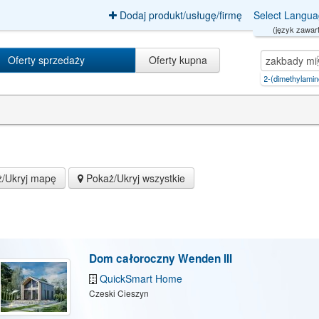
Dodaj produkt/usługę/firmę
Select Langu
(język zawart
Oferty sprzedaży
Oferty kupna
metonitazepyne, {n-pyrrolidino m
|
n-[(1r,2r)-2-(dimethylamino)cycl
|
pvnxucaaxxy
/Ukryj mapę
Pokaż/Ukryj wszystkie
Dom całoroczny Wenden III
QuickSmart Home
Czeski Cieszyn