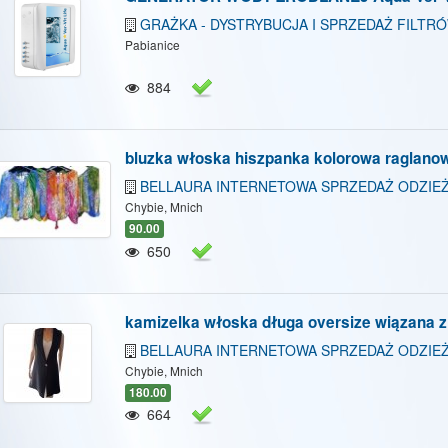
GRAŻKA - DYSTRYBUCJA I SPRZEDAŻ FILTR
Pabianice
884
bluzka włoska hiszpanka kolorowa raglano
BELLAURA INTERNETOWA SPRZEDAŻ ODZIEŻ
Chybie, Mnich
90.00
650
kamizelka włoska długa oversize wiązana z
BELLAURA INTERNETOWA SPRZEDAŻ ODZIEŻ
Chybie, Mnich
180.00
664