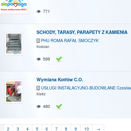
771
SCHODY, TARASY, PARAPETY Z KAMIENIA
PHU ROMA RAFAŁ SMOCZYK
Kościan
599
Wymiana Kotłów C.O.
USŁUGI INSTALACYJNO-BUDOWLANE Czesław
Kietrz
480
2
3
4
5
6
7
8
9
10
→