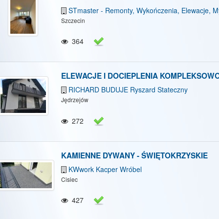
STmaster - Remonty, Wykończenia, Elewacje, My
Szczecin
364
ELEWACJE I DOCIEPLENIA KOMPLEKSOW
RICHARD BUDUJE Ryszard Stateczny
Jędrzejów
272
KAMIENNE DYWANY - ŚWIĘTOKRZYSKIE
KWwork Kacper Wróbel
Cisiec
427