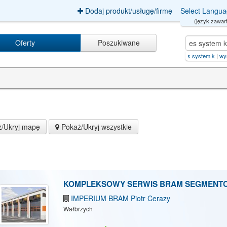
Dodaj produkt/usługę/firmę
Select Langu
(język zawart
Oferty
Poszukiwane
Lis dach usługi dekarsko-blachar
|
es system k
|
wynajem+samochodÃ³
/Ukryj mapę
Pokaż/Ukryj wszystkie
KOMPLEKSOWY SERWIS BRAM SEGMENT
IMPERIUM BRAM Piotr Cerazy
Wałbrzych