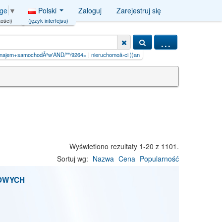
Polski
Zaloguj
Zarejestruj się
age
▼
(język interfejsu)
ości)
...
w'AND/**/9264=
|
nieruchomoå›ci ))and/**/2499=ctx
|
sp. z o.o'nvopzp; and 1=1 or (<'
Wyświetlono rezultaty 1-20 z 1101.
Sortuj wg:
Nazwa
Cena
Popularność
OWYCH