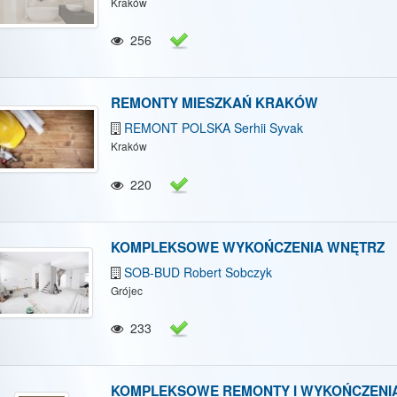
Kraków
/Ukryj mapę
Pokaż/Ukryj wszystkie
256
REMONTY MIESZKAŃ KRAKÓW
REMONT POLSKA Serhii Syvak
Kraków
220
KOMPLEKSOWE WYKOŃCZENIA WNĘTRZ
SOB-BUD Robert Sobczyk
Grójec
233
KOMPLEKSOWE REMONTY I WYKOŃCZENI