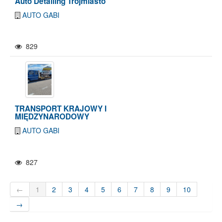
Auto Detailing Trójmiasto
AUTO GABI
829
TRANSPORT KRAJOWY I
MIĘDZYNARODOWY
AUTO GABI
827
←
1
2
3
4
5
6
7
8
9
10
→