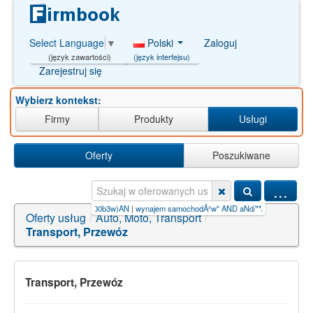
Polski
Zaloguj
Select Language
▼
(język interfejsu)
(język zawartości)
Zarejestruj się
Wybierz kontekst:
Firmy
Produkty
Usługi
Oferty
Poszukiwane
...
amochod%u00c3%u00b3w)AN
|
wynajem samochodÃ³w" AND aNd/**/
|
wynajem+samochodÃ
Oferty usług
/
Auto, Moto, Transport
/
Transport, Przewóz
Transport, Przewóz