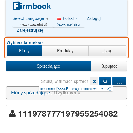
Polski
Zaloguj
Select Language
▼
(język interfejsu)
(język zawartości)
Zarejestruj się
Wybierz kontekst:
Firmy
Produkty
Usługi
Sprzedające
Kupujące
...
ine【pg99.s
|
gửi tiền tiết kiệm online【8888.F
|
usługi+remontowe'123'123))and/
|
usługi+r
Firmy sprzedające
/
Użytkownik
111978777197955254082