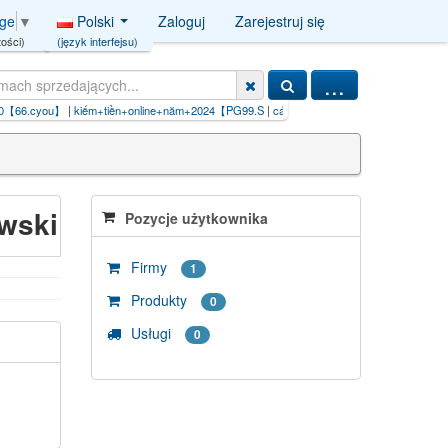
Polski
Zaloguj
Zarejestruj się
age
▼
(język interfejsu)
ości)
...
66.cyou】
|
kiếm+tiền+online+năm+2024【PG99.S
|
cách+làm+kiếm+tiền+online【PG99.S
|
wski
Pozycje użytkownika
Firmy
1
Produkty
0
Usługi
0