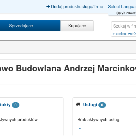
Dodaj produkt/usługę/firmę
Select Langu
(język zawart
Sprzedające
Kupujące
Wymiana opon Warszawa
|
kiếm+tiền+online+vn100【
wo Budowlana Andrzej Marcinko
dukty
Usługi
0
0
ktywnych produktów.
Brak aktywnych usług.
...