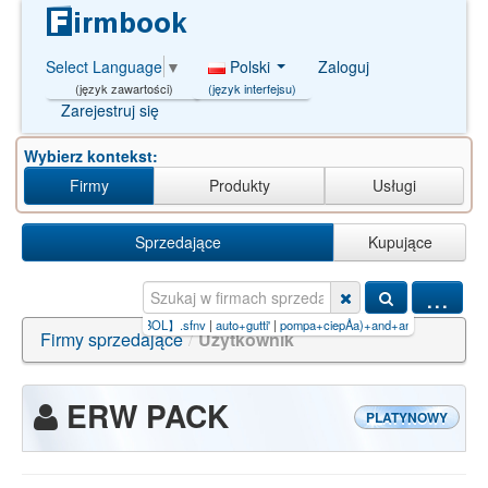
Polski
Zaloguj
Select Language
▼
(język interfejsu)
(język zawartości)
Zarejestruj się
Wybierz kontekst:
Firmy
Produkty
Usługi
Sprzedające
Kupujące
...
Cfun68 Club【8888.FUTBOL】.sfnv
|
auto+gutti'
|
pompa+ciepÅa)+and+and/**/8418=c
|
nau
Firmy sprzedające
/
Użytkownik
ERW PACK
PLATYNOWY