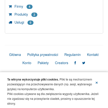
Firmy
4
Produkty
2
Usługi
0
Główna
Polityka prywatności
Regulamin
Kontakt
Konto
Pakiety
Creators
© Copyright Firmbook 2026. Wszelkie prawa zastrzeżone.
Ta witryna wykorzystuje pliki cookies.
Pliki te są mechanizmem
×
pozwalającyn ma przechowywanie danych (np. sesji, wybranego
języka) na komputerze użytkownika.
Pliki cookies używane są dla zwiększenia wygody użytkownika. Jeżeli
nie zgadzasz się na przesyłanie ciastek, prosimy o opuszczenie tej
strony.