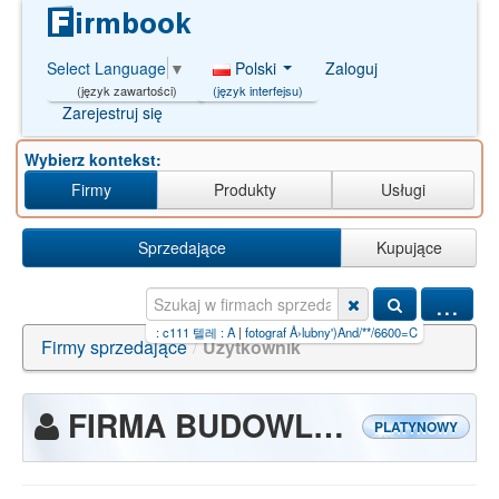
Polski
Zaloguj
Select Language
▼
(język interfejsu)
(język zawartości)
Zarejestruj się
Wybierz kontekst:
Firmy
Produkty
Usługi
Sprzedające
Kupujące
...
졸업증명서위조 ₫ 카톡 : c111 텔레 : A
|
fotograf Å›lubny')And/**/6600=CA
|
zakÅ‚ady mi
Firmy sprzedające
/
Użytkownik
FIRMA BUDOWLANA MALREMBUD
PLATYNOWY