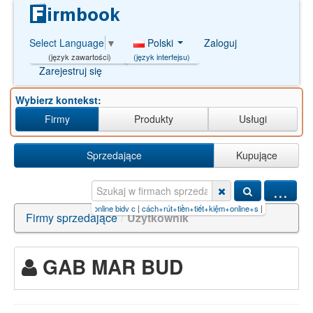
Polski
Zaloguj
Select Language
▼
(język interfejsu)
(język zawartości)
Zarejestruj się
Wybierz kontekst:
Firmy
Produkty
Usługi
Sprzedające
Kupujące
...
D/**/5
|
gửi tiền tiết kiệm online bidv c
|
cách+rút+tiền+tiết+kiệm+online+s
|
usługi+hydrauli
Firmy sprzedające
/
Użytkownik
GAB MAR BUD