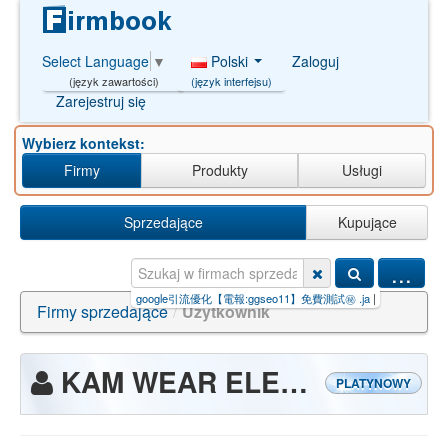
Polski
Zaloguj
Select Language
▼
(język interfejsu)
(język zawartości)
Zarejestruj się
Wybierz kontekst:
Firmy
Produkty
Usługi
Sprzedające
Kupujące
...
群出售资源⚡️+[认准大轩T
|
google引流優化【電報:ggseo11】免費測試㊙ .ja
|
Fi
|
++Wymiana
Firmy sprzedające
/
Użytkownik
KAM WEAR ELEKTRONIKA I AKCESORIA
PLATYNOWY