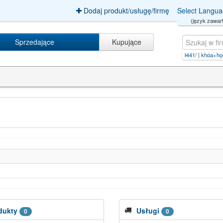
Dodaj produkt/usługę/firmę
Select Langu
(język zawart
Sprzedające
Kupujące
Biuro+tłumaczeńfiles/Item/49441/
|
khóa+học+ki
dukty
Usługi
0
0