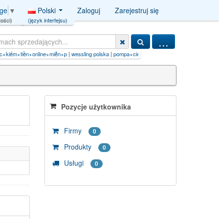
Polski
Zaloguj
Zarejestruj się
age
▼
(język interfejsu)
ości)
...
ếm+tiền+online+miễn+p
|
wessling polska
|
pompa+ciepÅa+AND+And/**/8230=(s
|
iljadore
Pozycje użytkownika
Firmy
0
Produkty
0
Usługi
0