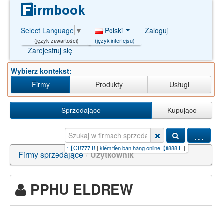
Polski
Zaloguj
Select Language
▼
(język interfejsu)
(język zawartości)
Zarejestruj się
Wybierz kontekst:
Firmy
Produkty
Usługi
Sprzedające
Kupujące
...
|
link+slot+thailand+gacor【GB777.B
|
kiếm tiền bán hàng online【8888.F
|
kiếm+tiền+onlin
Firmy sprzedające
/
Użytkownik
PPHU ELDREW