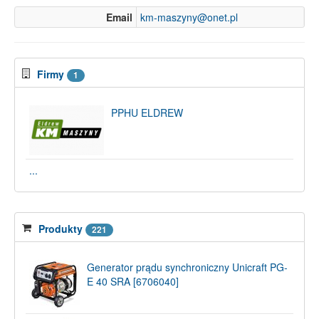
Email
km-maszyny@onet.pl
Firmy
1
PPHU ELDREW
...
Produkty
221
Generator prądu synchroniczny Unicraft PG-
E 40 SRA [6706040]