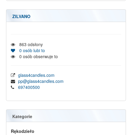
ZILVANO
863
odsłony
0
osób lubi to
0
osób obserwuje to
glass4candles.com
pp@glass4candles.com
697400500
Kategorie
Rękodzieło