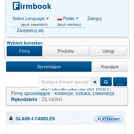
Polski
Zaloguj
Select Language
▼
(język interfejsu)
(język zawartości)
Zarejestruj się
Wybierz kontekst:
Firmy
Produkty
Usługi
Sprzedające
Kupujące
...
 trang web kiếm tiền online t
|
kiếm+tiền+online+năm+2024【PG99.S
|
zakÅ‚ady miÄ™sna w
Firmy sprzedające
/
Kolekcje, Sztuka, Dekoracja
/
Rękodzieło
/
ZILVANO
GLASS 4 CANDLES
PLATYNOWY